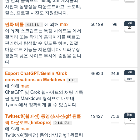
한 번의 클릭으로 Instagram 게시물의
사진과 동영상을 다운로드하고, 스토리,
릴스, 프로필 사진도 지원합니다.
만화 베틀
에 의해
max
50199
96
Jul
4.14.11.1
20
이 유저 스크립트는 특정 사이트들 에서
갤러리 또는 작가의 홈페이지를 빠르고
편리하게 탐색할 수 있도록 하며, 일괄
다운로드 기능을 지원합니다. 브라우징
경험과 낮은 사이트 부하에 중점을 둡니
다.
Export ChatGPT/Gemini/Grok
46933
24.6
Jul
conversations as Markdown
2025
1.1.1
에 의해
max
ChatGPT 및 Grok 웹사이트의 채팅 기록
을 일반 Markdown 형식으로 내보내
Typora에서 정확하게 열 수 있습니다.
Twitter/X(웹버전) 동영상/사진/gif 원클
19427
75.9
May
10
릭 다운로드.[limbopro]
0.1.5.17.1
에 의해
max
Twitter/X(웹버전) 동영상/사진/gif 원클릭