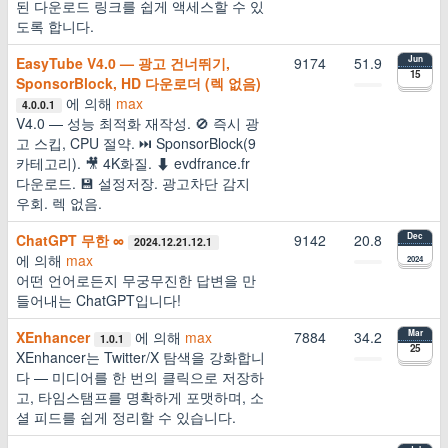
된 다운로드 링크를 쉽게 액세스할 수 있
도록 합니다.
EasyTube V4.0 — 광고 건너뛰기,
9174
51.9
Jun
15
SponsorBlock, HD 다운로더 (렉 없음)
에 의해
max
4.0.0.1
V4.0 — 성능 최적화 재작성. 🚫 즉시 광
고 스킵, CPU 절약. ⏭ SponsorBlock(9
카테고리). 🎥 4K화질. ⬇ evdfrance.fr
다운로드. 💾 설정저장. 광고차단 감지
우회. 렉 없음.
ChatGPT 무한 ∞
9142
20.8
Dec
2024.12.21.12.1
에 의해
max
2024
어떤 언어로든지 무궁무진한 답변을 만
들어내는 ChatGPT입니다!
XEnhancer
에 의해
max
7884
34.2
Mar
1.0.1
25
XEnhancer는 Twitter/X 탐색을 강화합니
다 — 미디어를 한 번의 클릭으로 저장하
고, 타임스탬프를 명확하게 포맷하며, 소
셜 피드를 쉽게 정리할 수 있습니다.