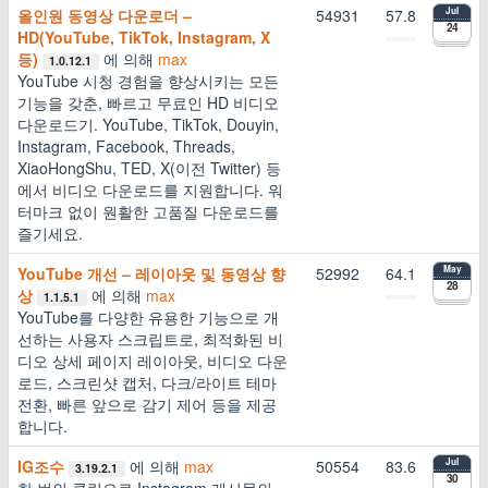
올인원 동영상 다운로더 –
54931
57.8
Jul
24
HD(YouTube, TikTok, Instagram, X
등)
에 의해
max
1.0.12.1
YouTube 시청 경험을 향상시키는 모든
기능을 갖춘, 빠르고 무료인 HD 비디오
다운로드기. YouTube, TikTok, Douyin,
Instagram, Facebook, Threads,
XiaoHongShu, TED, X(이전 Twitter) 등
에서 비디오 다운로드를 지원합니다. 워
터마크 없이 원활한 고품질 다운로드를
즐기세요.
YouTube 개선 – 레이아웃 및 동영상 향
52992
64.1
May
28
상
에 의해
max
1.1.5.1
YouTube를 다양한 유용한 기능으로 개
선하는 사용자 스크립트로, 최적화된 비
디오 상세 페이지 레이아웃, 비디오 다운
로드, 스크린샷 캡처, 다크/라이트 테마
전환, 빠른 앞으로 감기 제어 등을 제공
합니다.
IG조수
에 의해
max
50554
83.6
Jul
3.19.2.1
30