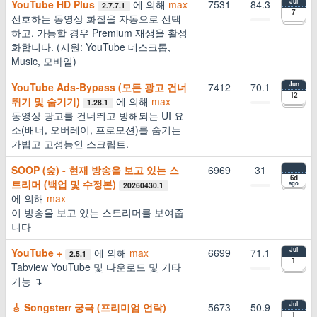
YouTube HD Plus
에 의해
max
7531
84.3
Jul
2.7.7.1
7
선호하는 동영상 화질을 자동으로 선택
하고, 가능할 경우 Premium 재생을 활성
화합니다. (지원: YouTube 데스크톱,
Music, 모바일)
YouTube Ads-Bypass (모든 광고 건너
7412
70.1
Jun
12
뛰기 및 숨기기)
에 의해
max
1.28.1
동영상 광고를 건너뛰고 방해되는 UI 요
소(배너, 오버레이, 프로모션)를 숨기는
가볍고 고성능인 스크립트.
SOOP (숲) - 현재 방송을 보고 있는 스
6969
31
6d
트리머 (백업 및 수정본)
ago
20260430.1
에 의해
max
이 방송을 보고 있는 스트리머를 보여줍
니다
YouTube +
에 의해
max
6699
71.1
Jul
2.5.1
1
Tabview YouTube 및 다운로드 및 기타
기능 ↴
🎸 Songsterr 궁극 (프리미엄 언락)
5673
50.9
Jul
1