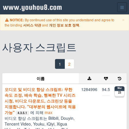
www.youhou8.com
C
×
By continued use of this site you understand and agree to
NOTICE:
the binding
and
.
서비스 약관
개인 정보 보호 정책
사용자 스크립트
1
2
이름
오디오 및 비디오 향상 스크립트: 무한
1284996
94.5
Mar
23
속도 조정, 배속 학습, 행복한 TV 시리즈
시청, 비디오 다운로드, 스크린샷 등을
지원합니다. "대부분의 웹사이트에 적용
가능"
에 의해
max
4.3.5.1
비디오 향상 스크립트는 Bilibili, Douyin,
Tencent Video, Youku, iQiyi, Xigua