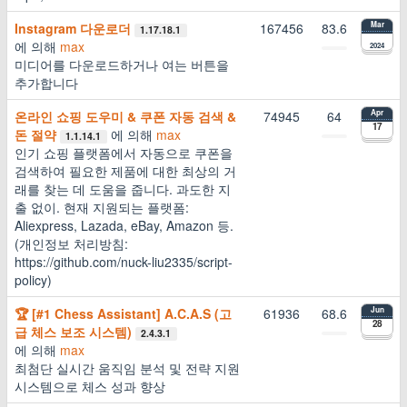
Instagram 다운로더
167456
83.6
Mar
1.17.18.1
에 의해
max
2024
미디어를 다운로드하거나 여는 버튼을
추가합니다
온라인 쇼핑 도우미 & 쿠폰 자동 검색 &
74945
64
Apr
17
돈 절약
에 의해
max
1.1.14.1
인기 쇼핑 플랫폼에서 자동으로 쿠폰을
검색하여 필요한 제품에 대한 최상의 거
래를 찾는 데 도움을 줍니다. 과도한 지
출 없이. 현재 지원되는 플랫폼:
Aliexpress, Lazada, eBay, Amazon 등.
(개인정보 처리방침:
https://github.com/nuck-liu2335/script-
policy)
🏆 [#1 Chess Assistant] A.C.A.S (고
61936
68.6
Jun
28
급 체스 보조 시스템)
2.4.3.1
에 의해
max
최첨단 실시간 움직임 분석 및 전략 지원
시스템으로 체스 성과 향상