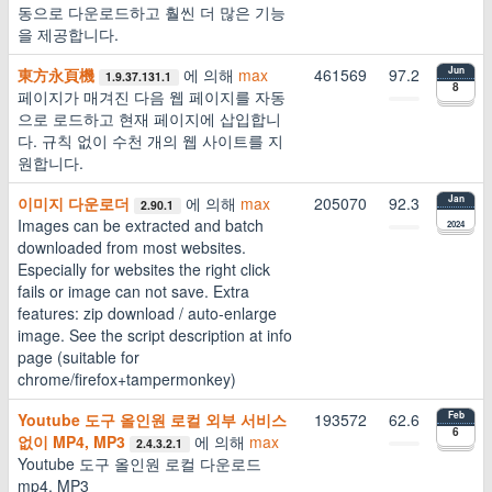
동으로 다운로드하고 훨씬 더 많은 기능
을 제공합니다.
東方永頁機
에 의해
max
461569
97.2
Jun
1.9.37.131.1
8
페이지가 매겨진 다음 웹 페이지를 자동
으로 로드하고 현재 페이지에 삽입합니
다. 규칙 없이 수천 개의 웹 사이트를 지
원합니다.
이미지 다운로더
에 의해
max
205070
92.3
Jan
2.90.1
Images can be extracted and batch
2024
downloaded from most websites.
Especially for websites the right click
fails or image can not save. Extra
features: zip download / auto-enlarge
image. See the script description at info
page (suitable for
chrome/firefox+tampermonkey)
Youtube 도구 올인원 로컬 외부 서비스
193572
62.6
Feb
6
없이 MP4, MP3
에 의해
max
2.4.3.2.1
Youtube 도구 올인원 로컬 다운로드
mp4, MP3