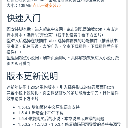
大小：138MB
点此一键安装>>
快速入门
1️⃣安装脚本后，进入起点中文网，点击浏览器油猴icon，点击选
择本脚本，选择“打开设置”（找不到设置？看下方图片）
2️⃣进入后选择在线插件Tab，选择你需要的功能插件（推荐读书
阁书源、记住阅读、去除广告、全本下载插件，下载插件后启用
插件），
3️⃣返回起点小说网，刷新页面即可。具体解锁效果进入小说付费
页面即可看到。
版本更新说明
🎉新年快乐！2024重构版本，引入插件形式的任意页面Patch，
兼容小说书源优化、页面调整修改的多功能瑞士军刀。具体插件
效果请看下方图片
1.5.4.2 增加繁体中文原生语言支持
1.5.4.1 新增全书TXT下载
1.5.4 修复购买后的小说，本章说显示异常的问题
1.5.3.2、1.5.3.3、1.5.3.4 修复编码问题导致的某些书源异