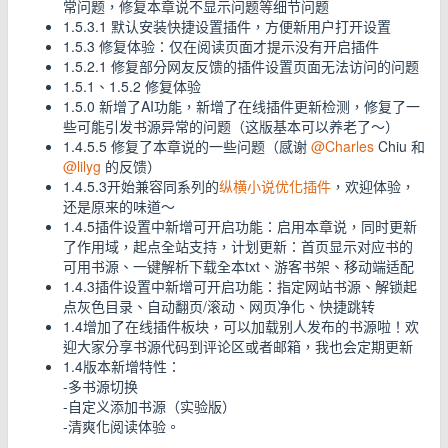
常问题，修复本章说不显示问题等细节问题
1.5.3.1 默认安装快捷设置插件，方便新用户打开设置
1.5.3 修复体验：仅在阅读页面才提示没有开启插件
1.5.2.1 修复部分网友反馈的插件设置页面无法访问的问题
1.5.1、1.5.2 修复体验
1.5.0 新增了AI功能，新增了在线插件更新检测，修复了一
些可能引发书源异常的问题（这版基本可以养老了～）
1.4.5.5 修复了本章说的一些问题（感谢
@Charles
Chiu 和
@lilyg
的反馈）
1.4.5.3开始兼容同系列的
纵横小说优化插件
，欢迎体验，
还是原来的味道～
1.4.5插件设置中新增可开启功能：启用本章说，同时更新
了作用域，起点全站支持，计划更新：首页显示对应书的
可用书源、一键解析下载全本txt、游客书架、移动端适配
1.4.3插件设置中新增可开启功能：指定网站书源、解锁起
点灰色目录、自动翻页/滚动、网页净化、快捷跳转
1.4增加了在线插件板块，可以加载别人发布的书源啦！欢
迎大家分享书源代码到评论区或者邮箱，我也会定期更新
1.4版本新增特性：
-多书源切换
-自定义添加书源（实验版）
-清爽化阅读体验。