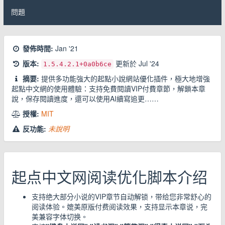
問題
發佈時間:
Jan '21
版本:
更新於
Jul '24
1.5.4.2.1
+0a0b6ce
摘要:
提供多功能強大的起點小說網站優化插件，極大地增強
起點中文網的使用體驗：支持免費閱讀VIP付費章節，解鎖本章
說，保存閱讀進度，還可以使用AI續寫追更……
授權:
MIT
反功能:
未說明
起点中文网阅读优化脚本介绍
支持绝大部分小说的VIP章节自动解锁，带给您非常舒心的
阅读体验。媲美原版付费阅读效果，支持显示本章说，完
美兼容字体切换。