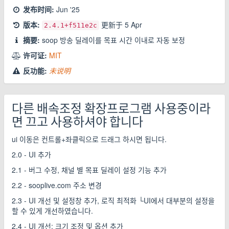
发布时间:
Jun '25
版本:
更新于
5 Apr
2.4.1
+f511e2c
摘要:
soop 방송 딜레이를 목표 시간 이내로 자동 보정
许可证:
MIT
反功能:
未说明
다른 배속조정 확장프로그램 사용중이라
면 끄고 사용하셔야 합니다
ui 이동은 컨트롤+좌클릭으로 드래그 하시면 됩니다.
2.0 - UI 추가
2.1 - 버그 수정, 채널 별 목표 딜레이 설정 기능 추가
2.2 - sooplive.com 주소 변경
2.3 - UI 개선 및 설정창 추가, 로직 최적화 └UI에서 대부분의 설정을
할 수 있게 개선하였습니다.
2.4 - UI 개선: 크기 조정 및 옵션 추가