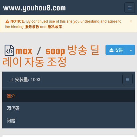
www.youhou8.com
C
×
By continued use of this site you understand and agree to
NOTICE:
the binding
and
.
服务条款
隐私政策
max
/
soop 방송 딜
切
安装
레이 자동 조정
安装量:
1003
简介
源代码
问题