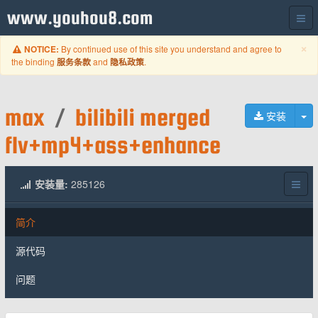
www.youhou8.com
C
×
By continued use of this site you understand and agree to
NOTICE:
the binding
and
.
服务条款
隐私政策
max
/
bilibili merged
切
安装
flv+mp4+ass+enhance
安装量:
285126
简介
源代码
问题