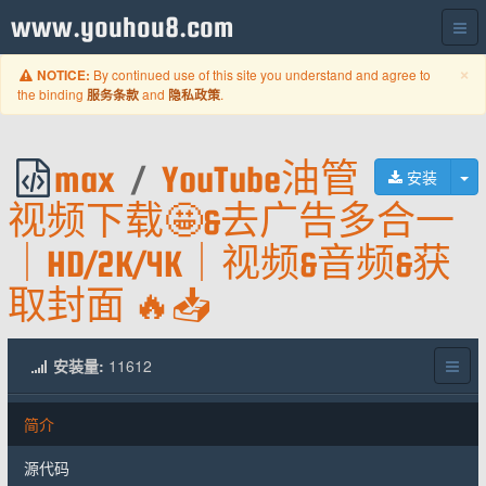
www.youhou8.com
C
×
By continued use of this site you understand and agree to
NOTICE:
the binding
and
.
服务条款
隐私政策
max
/
YouTube油管
切
安装
视频下载🤩&去广告多合一
｜HD/2K/4K｜视频&音频&获
取封面 🔥📥
安装量:
11612
简介
源代码