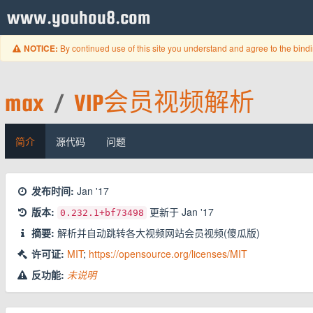
www.youhou8.com
By continued use of this site you understand and agree to the bind
NOTICE:
max
/
VIP会员视频解析
简介
源代码
问题
发布时间:
Jan '17
版本:
更新于
Jan '17
0.232.1
+bf73498
摘要:
解析并自动跳转各大视频网站会员视频(傻瓜版)
许可证:
MIT
;
https://opensource.org/licenses/MIT
反功能:
未说明