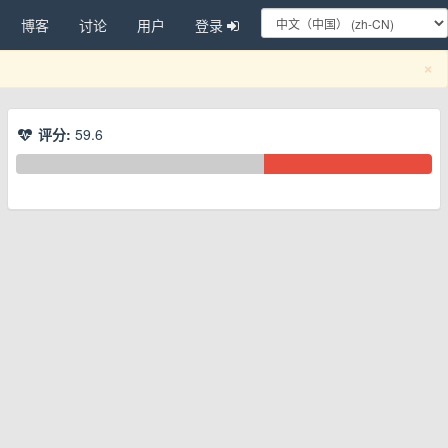
博客
讨论
用户
登录
C
×
评分:
59.6
换下拉菜单