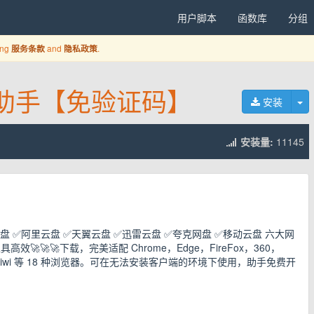
用户脚本
函数库
分组
ing
and
.
服务条款
隐私政策
下载助手【免验证码】
切
安装
安装量:
11145
 ✅百度网盘 ✅阿里云盘 ✅天翼云盘 ✅迅雷云盘 ✅夸克网盘 ✅移动云盘 六大网
效🚀🚀🚀下载，完美适配 Chrome，Edge，FireFox，360，
x，Kiwi 等 18 种浏览器。可在无法安装客户端的环境下使用，助手免费开