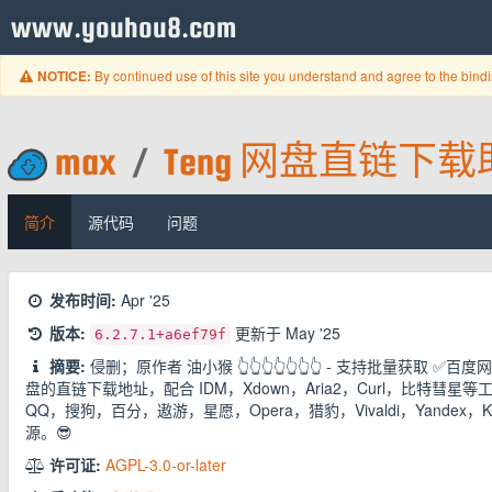
www.youhou8.com
By continued use of this site you understand and agree to the bind
NOTICE:
max
/
Teng 网盘直链
简介
源代码
问题
发布时间:
Apr '25
版本:
更新于
May '25
6.2.7.1
+a6ef79f
摘要:
侵删；原作者 油小猴 👆👆👆👆👆👆👆 - 支持批量获取
盘的直链下载地址，配合 IDM，Xdown，Aria2，Curl，比特彗星等工具高
QQ，搜狗，百分，遨游，星愿，Opera，猎豹，Vivaldi，Yande
源。😎
许可证:
AGPL-3.0-or-later