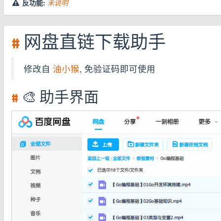
反功能:
未说明
#
网盘直链下载助手
修改自
油小猴
, 免验证码即可使用
#
🎨 助手界面