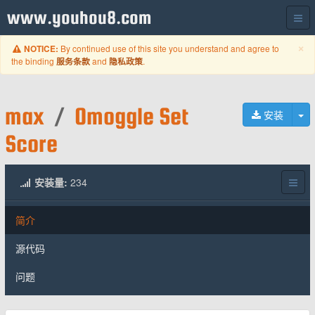
www.youhou8.com
C
×
By continued use of this site you understand and agree to
NOTICE:
the binding
and
.
服务条款
隐私政策
max
/
Omoggle Set
切
安装
Score
安装量:
234
简介
源代码
问题