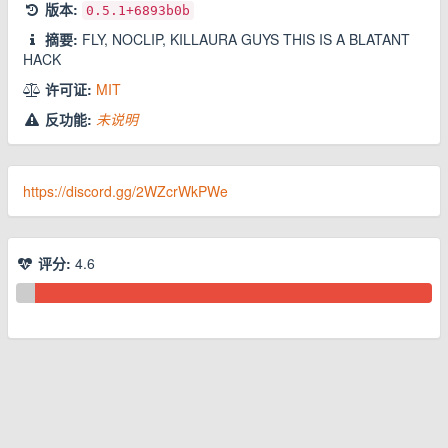
版本:
0.5.1
+6893b0b
摘要:
FLY, NOCLIP, KILLAURA GUYS THIS IS A BLATANT
HACK
许可证:
MIT
反功能:
未说明
https://discord.gg/2WZcrWkPWe
评分:
4.6