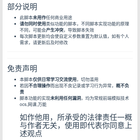
部分说明
此脚本
未用作
任何商业用途
请勿同时使用
类似功能的脚本，不同脚本实现功能的原理
不同，可能会
产生冲突
，导致脚本失效
每次脚本更新均会使自定义参数重置为默认值，如有个人
需求，请更新后及时修改
免责声明
本脚本
仅供日常学习交流使用
，切勿滥用
若因
不合理操作
而出现不良记录或学习行为异常，
概不负
责
脚本功能的实现
未利用任何漏洞
，均为常规前端模拟技术
ocs,网课,万能
如作他用，所承受的法律责任一概
与作者无关，使用即代表你同意上
述观点