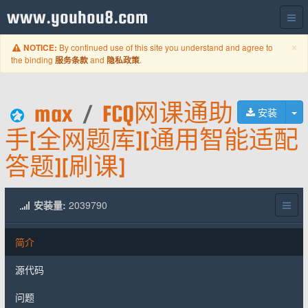
www.youhou8.com
C
×
By continued use of this site you understand and agree to
NOTICE:
the binding
and
.
服务条款
隐私政策
max
/
FCQ网课通助
切
安装
手[全网题库][通用智能适配
答题][刷课]
安装量:
2039790
简介
源代码
问题