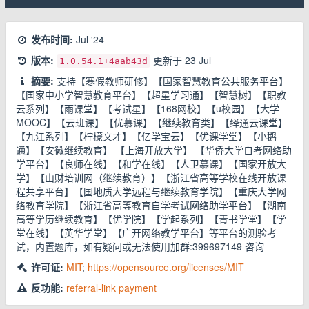
发布时间:
Jul '24
版本:
更新于
23 Jul
1.0.54.1
+4aab43d
摘要:
支持【寒假教师研修】【国家智慧教育公共服务平台】
【国家中小学智慧教育平台】【超星学习通】【智慧树】【职教
云系列】【雨课堂】【考试星】【168网校】【u校园】【大学
MOOC】【云班课】【优慕课】【继续教育类】【绎通云课堂】
【九江系列】【柠檬文才】【亿学宝云】【优课学堂】【小鹅
通】【安徽继续教育】 【上海开放大学】 【华侨大学自考网络助
学平台】【良师在线】【和学在线】【人卫慕课】【国家开放大
学】【山财培训网（继续教育）】【浙江省高等学校在线开放课
程共享平台】【国地质大学远程与继续教育学院】【重庆大学网
络教育学院】【浙江省高等教育自学考试网络助学平台】【湖南
高等学历继续教育】【优学院】【学起系列】【青书学堂】【学
堂在线】【英华学堂】【广开网络教学平台】等平台的测验考
试，内置题库，如有疑问或无法使用加群:399697149 咨询
许可证:
MIT
;
https://opensource.org/licenses/MIT
反功能:
referral-link
payment