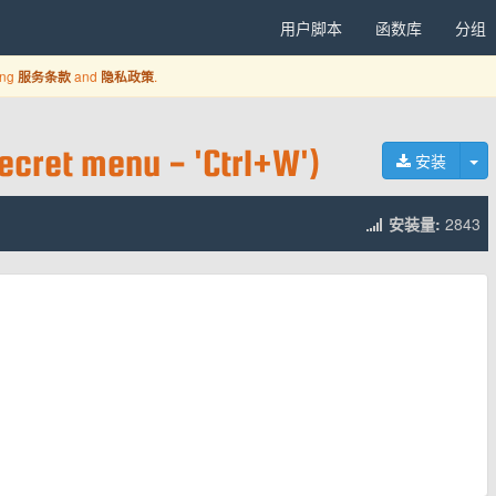
用户脚本
函数库
分组
ing
and
.
服务条款
隐私政策
ecret menu - 'Ctrl+W')
切
安装
安装量:
2843