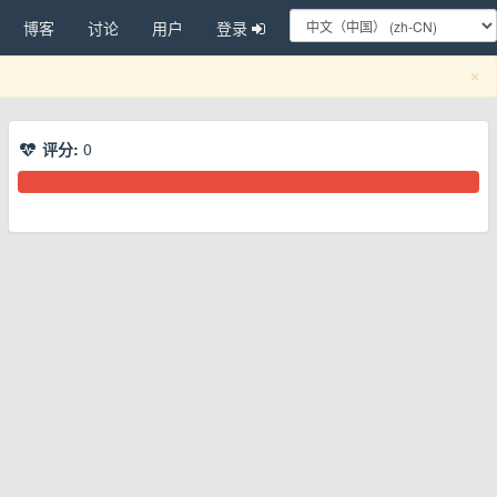
博客
讨论
用户
登录
C
×
评分:
0
换下拉菜单