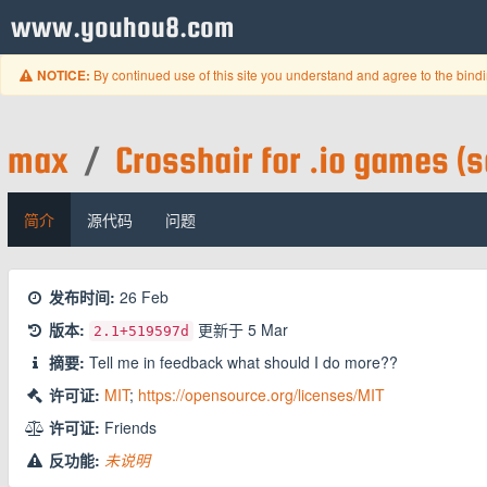
www.youhou8.com
By continued use of this site you understand and agree to the bind
NOTICE:
max
/
Crosshair for .io games (s
简介
源代码
问题
发布时间:
26 Feb
版本:
更新于
5 Mar
2.1
+519597d
摘要:
Tell me in feedback what should I do more??
许可证:
MIT
;
https://opensource.org/licenses/MIT
许可证:
Friends
反功能:
未说明