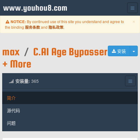
www.youhou8.com
C
×
By continued use of this site you understand and agree to
NOTICE:
the binding
and
.
服务条款
隐私政策
max
/
C.AI Age Bypasser
切
安装
+ More
安装量:
365
简介
源代码
问题