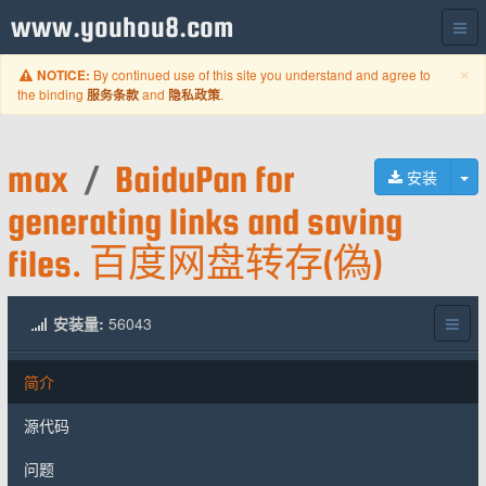
www.youhou8.com
C
×
By continued use of this site you understand and agree to
NOTICE:
the binding
and
.
服务条款
隐私政策
max
/
BaiduPan for
切
安装
generating links and saving
files. 百度网盘转存(偽)
安装量:
56043
简介
源代码
问题