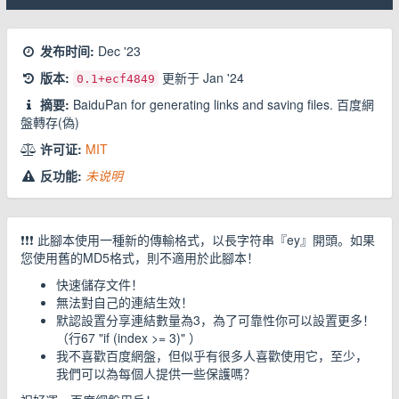
发布时间:
Dec '23
版本:
更新于
Jan '24
0.1
+ecf4849
摘要:
BaiduPan for generating links and saving files. 百度網
盤轉存(偽)
许可证:
MIT
反功能:
未说明
❗❗❗ 此腳本使用一種新的傳輸格式，以長字符串『ey』開頭。如果
您使用舊的MD5格式，則不適用於此腳本！
快速儲存文件！
無法對自己的連結生效！
默認設置分享連結數量為3，為了可靠性你可以設置更多！
（行67 "if (index >= 3)" ）
我不喜歡百度網盤，但似乎有很多人喜歡使用它，至少，
我們可以為每個人提供一些保護嗎？