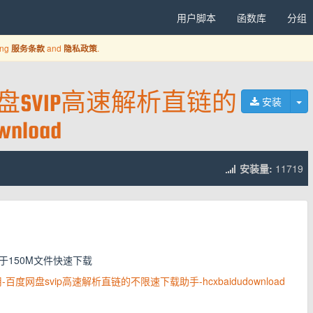
用户脚本
函数库
分组
ing
and
.
服务条款
隐私政策
盘SVIP高速解析直链的
切
安装
nload
安装量:
11719
150M文件快速下载
-2026最新可用-百度网盘svip高速解析直链的不限速下载助手-hcxbaidudownload