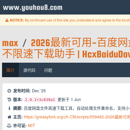
www.youhou8.com
By continued use of this site you understand and agree to the bind
NOTICE:
max
/
2026最新可用-百度网
不限速下载助手 | HcxBaiduDow
简介
源代码
问题
发布时间:
Dec '25
版本:
更新于
1 Jun
2.0.1
+3c839a1
摘要:
百度网盘文件高速下载工具，自动处理文件重命名，支持小于
主页:
https://greasyfork.org/zh-CN/scripts/559462
许可证:
MIT