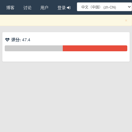
博客
讨论
用户
登录
C
×
评分:
47.4
换下拉菜单