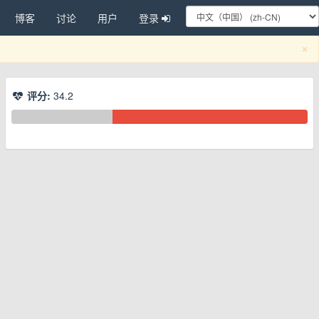
博客
讨论
用户
登录
C
×
评分:
34.2
换下拉菜单