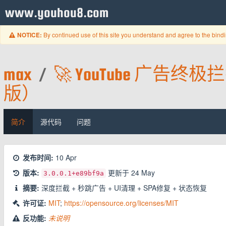
www.youhou8.com
By continued use of this site you understand and agree to the bind
NOTICE:
max
/
🚀 YouTube 广告终
版）
简介
源代码
问题
发布时间:
10 Apr
版本:
更新于
24 May
3.0.0.1
+e89bf9a
摘要:
深度拦截 + 秒跳广告 + UI清理 + SPA修复 + 状态恢复
许可证:
MIT
;
https://opensource.org/licenses/MIT
反功能:
未说明