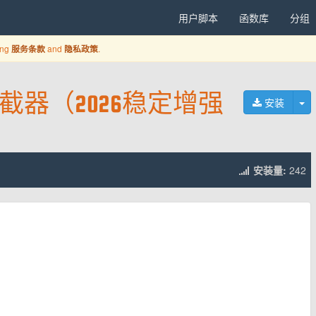
用户脚本
函数库
分组
ing
and
.
服务条款
隐私政策
极拦截器（2026稳定增强
切
安装
安装量:
242