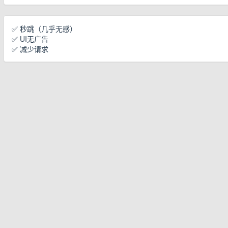
✅ 秒跳（几乎无感）
✅ UI无广告
✅ 减少请求