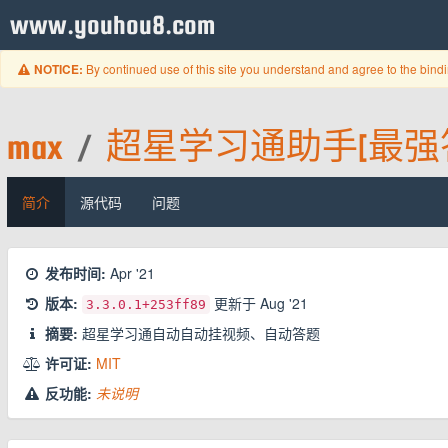
www.youhou8.com
By continued use of this site you understand and agree to the bind
NOTICE:
max
/
超星学习通助手[最强答
简介
源代码
问题
发布时间:
Apr '21
版本:
更新于
Aug '21
3.3.0.1
+253ff89
摘要:
超星学习通自动自动挂视频、自动答题
许可证:
MIT
反功能:
未说明