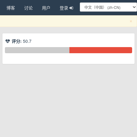
博客
讨论
用户
登录
C
×
评分:
50.7
换下拉菜单