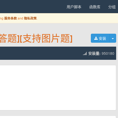
用户脚本
函数库
分组
ing
and
.
服务条款
隐私政策
题][支持图片题]
切
安装
安装量:
950180