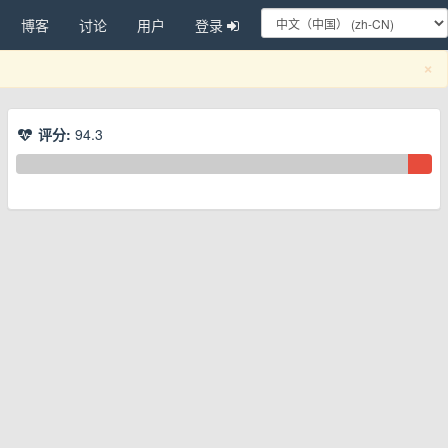
博客
讨论
用户
登录
C
×
评分:
94.3
换下拉菜单