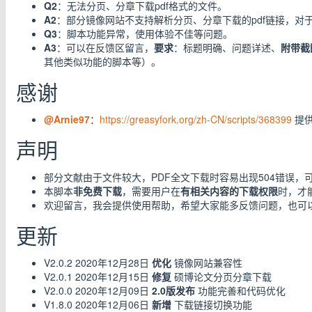
Q2
：无法分页、分章下载pdf格式的文件。
A2
：部分镜像网站不支持解析分页、分章下载的pdf链接，对
Q3
：脚本功能异常，使用体验不佳等问题。
A3
：可以在反馈区留言，
要求
：标题明确、问题详述、
附带截
其他类似功能的脚本等）。
感谢
@Arnie97
：
https://greasyfork.org/zh-CN/scripts/368399
提供
声明
部分文献由于文件较大，PDF全文下载时容易出现504错误，
本脚本
非免费下载
，需要用户在
有相关内容的下载权限
时，才
欢迎留言，我会提供使用帮助，希望大家能多反馈问题，也可
更新
V2.0.2 2020年12月28日
优化
镜像网站兼容性
V2.0.1 2020年12月15日
修复
硕博论文分页分章下载
V2.0.0 2020年12月09日
2.0版发布
功能完善和代码优化
V1.8.0 2020年12月06日
新增
下载链接切换功能