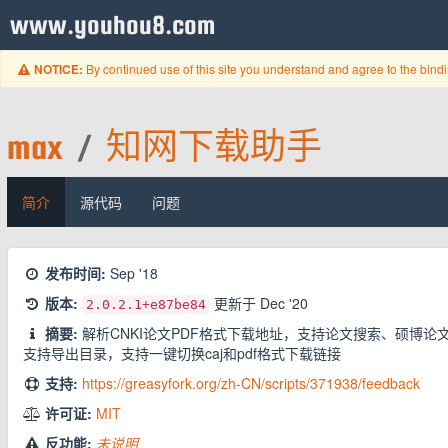
www.youhou8.com
By continued use of this site you understand and agree to the bind
NOTICE:
max
/
知网下载助手
简介
源代码
问题
发布时间:
Sep '18
版本:
更新于
Dec '20
2.0.2.1
+e87be84
摘要:
解析CNKI论文PDF格式下载地址，支持论文搜索、硕博论
支持导出目录，支持一键切换caj和pdf格式下载链接
支持:
https://greasyfork.org/zh-CN/scripts/371938/feedback
许可证:
MIT
反功能:
未说明