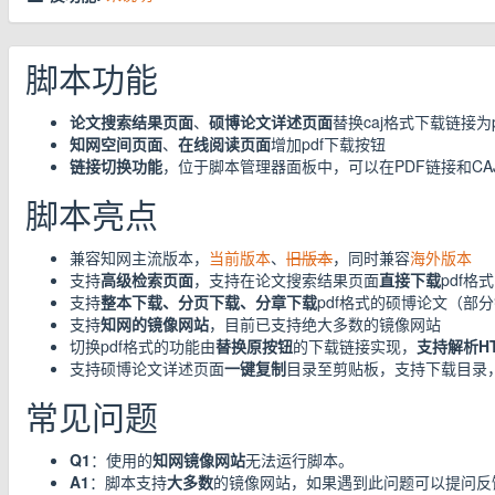
脚本功能
论文搜索结果页面
、
硕博论文详述页面
替换caj格式下载链接为
知网空间页面
、
在线阅读页面
增加pdf下载按钮
链接切换功能
，位于脚本管理器面板中，可以在PDF链接和CA
脚本亮点
兼容知网主流版本，
当前版本
、
旧版本
，同时兼容
海外版本
支持
高级检索页面
，支持在论文搜索结果页面
直接下载
pdf格
支持
整本下载、分页下载、分章下载
pdf格式的硕博论文（部
支持
知网的镜像网站
，目前已支持绝大多数的镜像网站
切换pdf格式的功能由
替换原按钮
的下载链接实现，
支持解析HT
支持硕博论文详述页面
一键复制
目录至剪贴板，支持下载目录
常见问题
Q1
：使用的
知网镜像网站
无法运行脚本。
A1
：脚本支持
大多数
的镜像网站，如果遇到此问题可以提问反