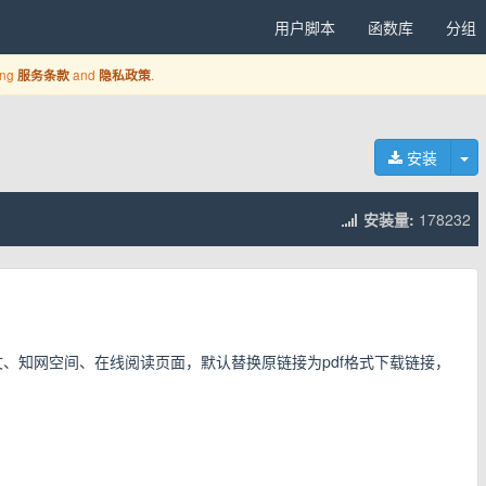
用户脚本
函数库
分组
ing
and
.
服务条款
隐私政策
切
安装
安装量:
178232
文、知网空间、在线阅读页面，默认替换原链接为pdf格式下载链接，