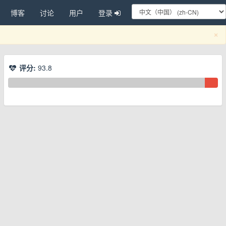
博客
讨论
用户
登录
C
×
评分:
93.8
换下拉菜单