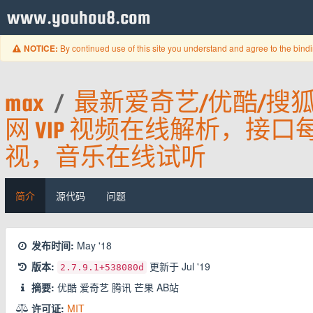
www.youhou8.com
By continued use of this site you understand and agree to the bind
NOTICE:
max
/
最新爱奇艺/优酷/搜狐
网 VIP 视频在线解析，接口
视，音乐在线试听
简介
源代码
问题
发布时间:
May '18
版本:
更新于
Jul '19
2.7.9.1
+538080d
摘要:
优酷 爱奇艺 腾讯 芒果 AB站
许可证:
MIT