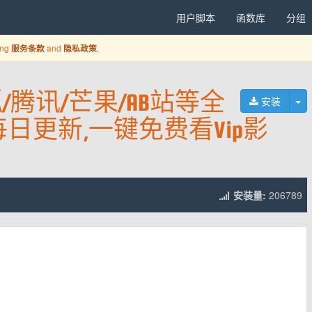
用户脚本
函数库
分组
ing
and
.
服务条款
隐私政策
/腾讯/芒果/AB站等全
切
安装
每日更新,一键免费看Vip影
安装量:
206789