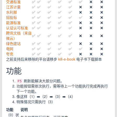
交通标准
✅
✅
✅
✅
✅
✅
❌
❌
江苏计量
✅
✅
✅
✅
✅
❌
❌
❌
水利部
✅
✅
✅
✅
✅
❌
❌
❌
招投标
✅
✅
✅
✅
✅
✅
❌
❌
能源标准
✅
✅
✅
✅
✅
❌
❌
❌
认证认可标准
✅
✅
✅
✅
✅
❌
❌
❌
腾讯文档（来自
✅
✅
✅
✅
✅
❌
❌
❌
微云）
绿色建站
✅
✅
✅
✅
✅
❌
❌
❌
电网
✅
✅
✅
✅
✅
✅
❌
❌
夸克
✅
✅
✅
✅
✅
❌
❌
❌
之前支持后来移除的平台请移步
kill-e-book
电子书下载脚本
功能
刷新能解决大部分问题。
F5
功能按钮需依次执行，需等待上一个功能执行完成再执行
下一个功能。
像这样（1）➡️（2）➡️（3）➡️（4）
特殊情况只需执行（3）
功能
说明
（0）状