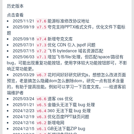
历史版本
点击查看
2025/11/21
能源标准修改协议地址
v7.6
2025/09/19
夸克支持PPTX格式文件，优化文件下载标
v7.5
题
2025/09/18
新增夸克文库
v7.4
2025/07/31
优化 CDN 引入 jspdf 问题
v7.3
2025/07/15
飞书 bytedance 域名资源匹配
v7.2
2025/06/03
增加飞书/file/处理，但匹配/space/路径有
v7.1
bug，可能出现重复功能按钮，使用字体较大功能按钮即可，不影
响正常功能更。
2025/03/29
花时间好好研究研究js，想想怎么改进页面
v6.7
预览，老是搞怎么隐藏dom怎么删除dom，研究一点有技术含量
的，有助于提高技能。例如可以学习一下百度文库。----给道客前
端维护者
2025/03/24
道客 css 优化
v6.6
2025/01/21
金锄头无法下载 bug 处理
v6.5
2024/12/23
360 无法下载 bug 处理
v6.4
2024/12/19
优化百度PPT缺页问题
v6.3
2024/12/16
新增电网
v6.2
2024/12/15
GB无法下载ZIP bug
v6.1