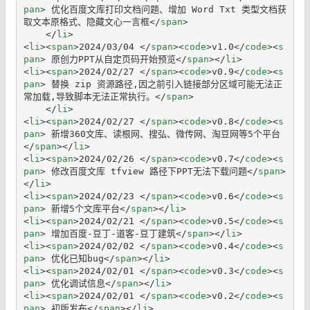
pan
>
 优化百度文库打印文档问题、增加 Word Txt 类型文档获
取文本原格式、隐藏文心一言框
</
span
>
</
li
>
<
li
>
<
span
>
2024/03/04 
</
span
>
<
code
>
v1.0
</
code
>
<
s
pan
>
 原创力PPT从自定页码开始预览
</
span
>
</
li
>
<
li
>
<
span
>
2024/02/27 
</
span
>
<
code
>
v0.9
</
code
>
<
s
pan
>
 替换 zip 资源路径,因之前引入链接部分区域可能无法正
常加载,导致脚本无法正常执行。
</
span
>
</
li
>
<
li
>
<
span
>
2024/02/27 
</
span
>
<
code
>
v0.8
</
code
>
<
s
pan
>
 新增360文库、读根网、搜弘、微传网、淘豆网等5个平台
</
span
>
</
li
>
<
li
>
<
span
>
2024/02/26 
</
span
>
<
code
>
v0.7
</
code
>
<
s
pan
>
 修改百度文库 tfview 路径下PPT无法下载问题
</
span
>
</
li
>
<
li
>
<
span
>
2024/02/23 
</
span
>
<
code
>
v0.6
</
code
>
<
s
pan
>
 新增5个文库平台
</
span
>
</
li
>
<
li
>
<
span
>
2024/02/21 
</
span
>
<
code
>
v0.5
</
code
>
<
s
pan
>
 增加百度-豆丁-道客-豆丁建筑
</
span
>
</
li
>
<
li
>
<
span
>
2024/02/02 
</
span
>
<
code
>
v0.4
</
code
>
<
s
pan
>
 优化已知bug
</
span
>
</
li
>
<
li
>
<
span
>
2024/02/01 
</
span
>
<
code
>
v0.3
</
code
>
<
s
pan
>
 优化调试信息
</
span
>
</
li
>
<
li
>
<
span
>
2024/02/01 
</
span
>
<
code
>
v0.2
</
code
>
<
s
pan
>
 初版发布
</
span
>
</
li
>