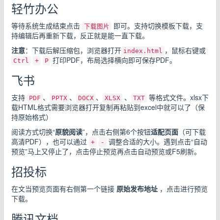
轻竹办公
等待系统生成结束点击
即可。支持切换模板下载，支
下载图片
持编辑后再重新下载，反正就是能一直下载。
注意
：下载后解压缩包，浏览器打开
，鼠标右键或
index.html
打印PDF，布局选择横向即可保存PDF。
Ctrl
+
P
飞书
支持
、
、
、
、
等格式文件。xlsx下
PDF
PPTX
DOCX
XLSX
TXT
载HTML格式需要浏览器打开复制再粘贴到excel中就可以了（保
持原始格式）
阅读方式切换“
原貌阅读
”，点击右侧第6个按钮
适配页面
（可下载
高清PDF），也可以通过
调整合适的大小。遇到点击“自动
+
-
预览”马上又停止了，点击停止预览再点击自动预览或F5刷新。
招投标
在文当预览页面有右侧第一个链接
原始发布地址
，点击进行预览
下载。
腾讯文档