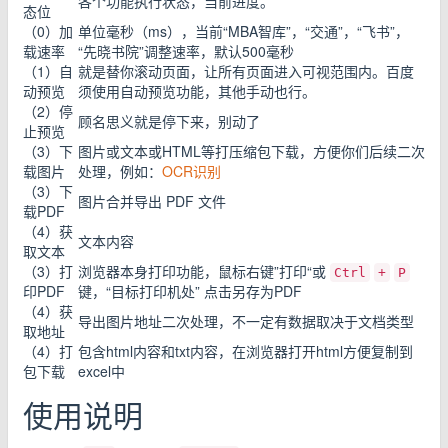
各个功能执行状态，当前进度。
态位
（0）加
单位毫秒（ms），当前“MBA智库”，“交通”，“飞书”，
载速率
“先晓书院”调整速率，默认500毫秒
（1）自
就是替你滚动页面，让所有页面进入可视范围内。百度
动预览
须使用自动预览功能，其他手动也行。
（2）停
顾名思义就是停下来，别动了
止预览
（3）下
图片或文本或HTML等打压缩包下载，方便你们后续二次
载图片
处理，例如：
OCR识别
（3）下
图片合并导出 PDF 文件
载PDF
（4）获
文本内容
取文本
（3）打
浏览器本身打印功能，鼠标右键”打印“或
Ctrl
+
P
印PDF
键，“目标打印机处” 点击另存为PDF
（4）获
导出图片地址二次处理，不一定有数据取决于文档类型
取地址
（4）打
包含html内容和txt内容，在浏览器打开html方便复制到
包下载
excel中
使用说明