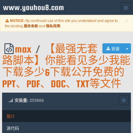
www.youhou8.com
C
×
By continued use of this site you understand and agree to
NOTICE:
the binding
and
.
服务条款
隐私政策
max
/
【最强无套
切
安装
路脚本】你能看见多少我能
下载多少&下载公开免费的
PPT、PDF、DOC、TXT等文件
安装量:
253666
简介
源代码