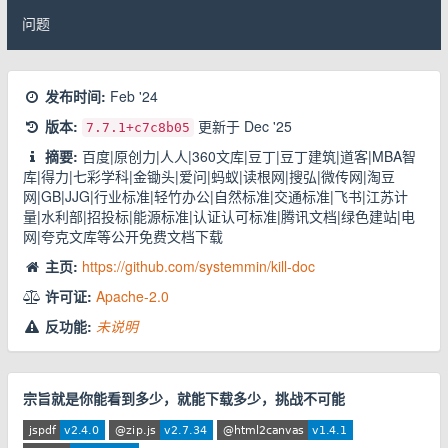
问题
发布时间:
Feb '24
版本:
更新于
Dec '25
7.7.1
+c7c8b05
摘要:
百度|原创力|人人|360文库|豆丁|豆丁建筑|道客|MBA智
库|得力|七彩学科|金锄头|爱问|蚂蚁|读根网|搜弘|微传网|淘豆
网|GB|JJG|行业标准|轻竹办公|自然标准|交通标准|飞书|江苏计
量|水利部|招投标|能源标准|认证认可标准|腾讯文档|绿色建站|电
网|夸克文库等公开免费文档下载
主页:
https://github.com/systemmin/kill-doc
许可证:
Apache-2.0
反功能:
未说明
宗旨就是你能看到多少，就能下载多少，挑战不可能