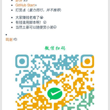
GitHub Start
⭐
打赏💰（
量力而行，并不推荐
）
大家赚钱老难了😭
有钱谁用脚本啊！😲
当然土豪可以随便赏小弟🤭
鸣谢
🫡