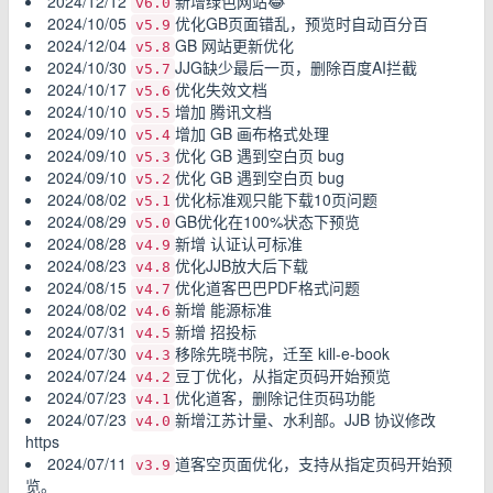
2024/12/12
新增绿色网站😂
v6.0
2024/10/05
优化GB页面错乱，预览时自动百分百
v5.9
2024/12/04
GB 网站更新优化
v5.8
2024/10/30
JJG缺少最后一页，删除百度AI拦截
v5.7
2024/10/17
优化失效文档
v5.6
2024/10/10
增加 腾讯文档
v5.5
2024/09/10
增加 GB 画布格式处理
v5.4
2024/09/10
优化 GB 遇到空白页 bug
v5.3
2024/09/10
优化 GB 遇到空白页 bug
v5.2
2024/08/02
优化标准观只能下载10页问题
v5.1
2024/08/29
GB优化在100%状态下预览
v5.0
2024/08/28
新增 认证认可标准
v4.9
2024/08/23
优化JJB放大后下载
v4.8
2024/08/15
优化道客巴巴PDF格式问题
v4.7
2024/08/02
新增 能源标准
v4.6
2024/07/31
新增 招投标
v4.5
2024/07/30
移除先晓书院，迁至 kill-e-book
v4.3
2024/07/24
豆丁优化，从指定页码开始预览
v4.2
2024/07/23
优化道客，删除记住页码功能
v4.1
2024/07/23
新增江苏计量、水利部。JJB 协议修改
v4.0
https
2024/07/11
道客空页面优化，支持从指定页码开始预
v3.9
览。