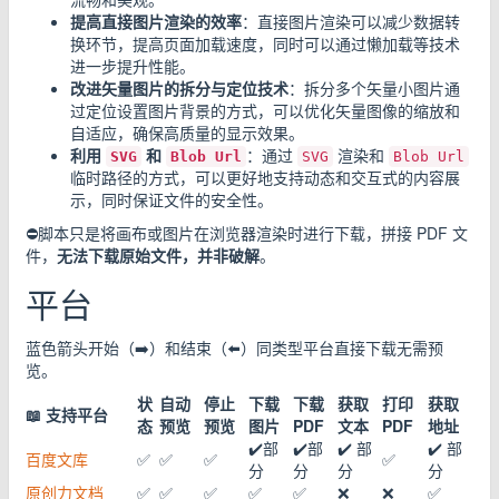
提高直接图片渲染的效率
：直接图片渲染可以减少数据转
换环节，提高页面加载速度，同时可以通过懒加载等技术
进一步提升性能。
改进矢量图片的拆分与定位技术
：拆分多个矢量小图片通
过定位设置图片背景的方式，可以优化矢量图像的缩放和
自适应，确保高质量的显示效果。
利用
和
：通过
渲染和
SVG
Blob Url
SVG
Blob Url
临时路径的方式，可以更好地支持动态和交互式的内容展
示，同时保证文件的安全性。
⛔脚本只是将画布或图片在浏览器渲染时进行下载，拼接 PDF 文
件，
无法下载原始文件，并非破解
。
平台
蓝色箭头开始（➡️）和结束（⬅️）同类型平台直接下载无需预
览。
状
自动
停止
下载
下载
获取
打印
获取
📖
支持平台
态
预览
预览
图片
PDF
文本
PDF
地址
✔️部
✔️部
✔️ 部
✔️ 部
百度文库
✅
✅
✅
✅
分
分
分
分
原创力文档
✅
✅
✅
✅
✅
❌
❌
✅