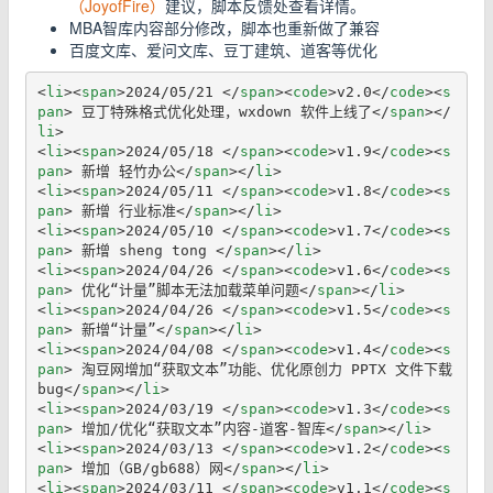
（JoyofFire）
建议，脚本反馈处查看详情。
MBA智库内容部分修改，脚本也重新做了兼容
百度文库、爱问文库、豆丁建筑、道客等优化
<
li
>
<
span
>
2024/05/21 
</
span
>
<
code
>
v2.0
</
code
>
<
s
pan
>
 豆丁特殊格式优化处理，wxdown 软件上线了
</
span
>
</
li
>
<
li
>
<
span
>
2024/05/18 
</
span
>
<
code
>
v1.9
</
code
>
<
s
pan
>
 新增 轻竹办公
</
span
>
</
li
>
<
li
>
<
span
>
2024/05/11 
</
span
>
<
code
>
v1.8
</
code
>
<
s
pan
>
 新增 行业标准
</
span
>
</
li
>
<
li
>
<
span
>
2024/05/10 
</
span
>
<
code
>
v1.7
</
code
>
<
s
pan
>
 新增 sheng tong 
</
span
>
</
li
>
<
li
>
<
span
>
2024/04/26 
</
span
>
<
code
>
v1.6
</
code
>
<
s
pan
>
 优化“计量”脚本无法加载菜单问题
</
span
>
</
li
>
<
li
>
<
span
>
2024/04/26 
</
span
>
<
code
>
v1.5
</
code
>
<
s
pan
>
 新增“计量”
</
span
>
</
li
>
<
li
>
<
span
>
2024/04/08 
</
span
>
<
code
>
v1.4
</
code
>
<
s
pan
>
 淘豆网增加“获取文本”功能、优化原创力 PPTX 文件下载 
bug
</
span
>
</
li
>
<
li
>
<
span
>
2024/03/19 
</
span
>
<
code
>
v1.3
</
code
>
<
s
pan
>
 增加/优化“获取文本”内容-道客-智库
</
span
>
</
li
>
<
li
>
<
span
>
2024/03/13 
</
span
>
<
code
>
v1.2
</
code
>
<
s
pan
>
 增加（GB/gb688）网
</
span
>
</
li
>
<
li
>
<
span
>
2024/03/11 
</
span
>
<
code
>
v1.1
</
code
>
<
s