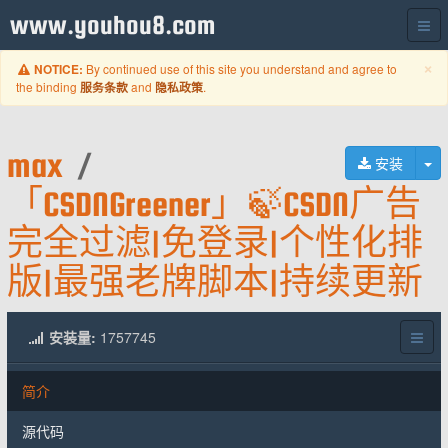
www.youhou8.com
C
×
By continued use of this site you understand and agree to
NOTICE:
the binding
and
.
服务条款
隐私政策
max
/
切
安装
「CSDNGreener」🍃CSDN广告
完全过滤|免登录|个性化排
版|最强老牌脚本|持续更新
安装量:
1757745
简介
源代码