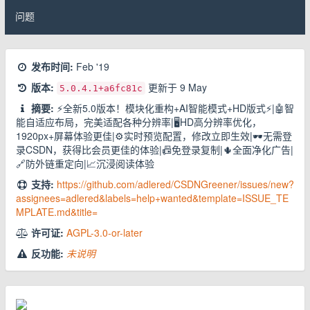
问题
发布时间:
Feb '19
版本:
更新于
9 May
5.0.4.1
+a6fc81c
摘要:
⚡️全新5.0版本！模块化重构+AI智能模式+HD版式⚡️|🤖智
能自适应布局，完美适配各种分辨率|🖥HD高分辨率优化，
1920px+屏幕体验更佳|⚙️实时预览配置，修改立即生效|🕶无需登
录CSDN，获得比会员更佳的体验|📠免登录复制|🌵全面净化广告|
🔗防外链重定向|📈沉浸阅读体验
支持:
https://github.com/adlered/CSDNGreener/issues/new?
assignees=adlered&labels=help+wanted&template=ISSUE_TE
MPLATE.md&title=
许可证:
AGPL-3.0-or-later
反功能:
未说明