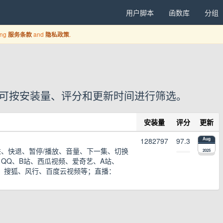
用户脚本
函数库
分组
ing
and
.
服务条款
隐私政策
户脚本，可按安装量、评分和更新时间进行筛选。
安装量
评分
更新
1282797
97.3
Aug
、快退、暂停/播放、音量、下一集、切换
2025
、QQ、B站、西瓜视频、爱奇艺、A站、
]、搜狐、风行、百度云视频等；直播：