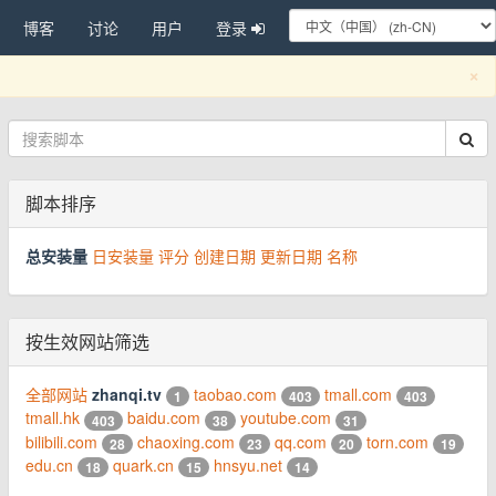
博客
讨论
用户
登录
C
×
脚本排序
总安装量
日安装量
评分
创建日期
更新日期
名称
按生效网站筛选
全部网站
zhanqi.tv
taobao.com
tmall.com
1
403
403
tmall.hk
baidu.com
youtube.com
403
38
31
bilibili.com
chaoxing.com
qq.com
torn.com
28
23
20
19
edu.cn
quark.cn
hnsyu.net
18
15
14