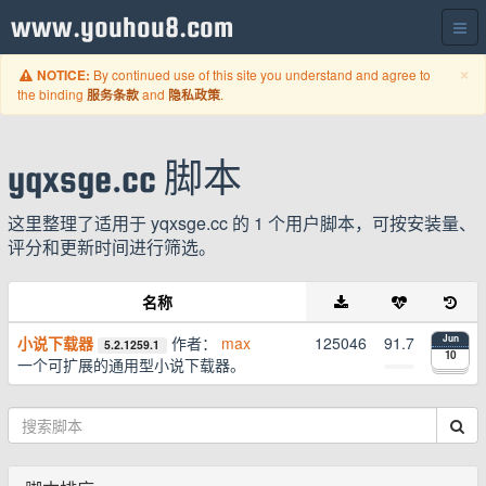
www.youhou8.com
C
×
By continued use of this site you understand and agree to
NOTICE:
the binding
and
.
服务条款
隐私政策
yqxsge.cc 脚本
这里整理了适用于 yqxsge.cc 的 1 个用户脚本，可按安装量、
评分和更新时间进行筛选。
名称
小说下载器
作者：
max
125046
91.7
Jun
5.2.1259.1
10
一个可扩展的通用型小说下载器。