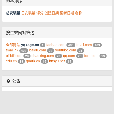
脚本排序
总安装量
日安装量
评分
创建日期
更新日期
名称
按生效网站筛选
全部网站
yqxsge.cc
taobao.com
tmall.com
1
403
403
tmall.hk
baidu.com
youtube.com
403
38
31
bilibili.com
chaoxing.com
qq.com
torn.com
28
23
20
19
edu.cn
quark.cn
hnsyu.net
18
15
14
公告