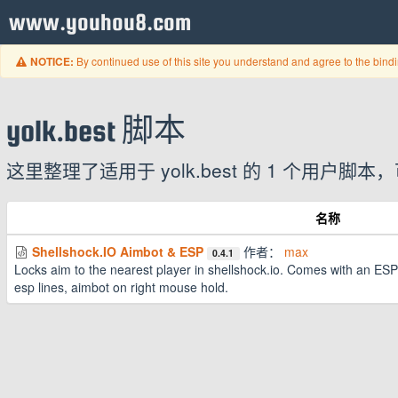
www.youhou8.com
By continued use of this site you understand and agree to the bind
NOTICE:
yolk.best 脚本
这里整理了适用于 yolk.best 的 1 个用
名称
Shellshock.IO Aimbot & ESP
作者：
max
0.4.1
Locks aim to the nearest player in shellshock.io. Comes with an ESP 
esp lines, aimbot on right mouse hold.