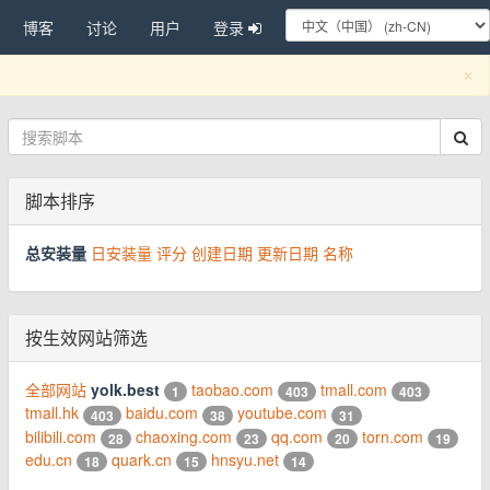
博客
讨论
用户
登录
C
×
脚本排序
总安装量
日安装量
评分
创建日期
更新日期
名称
按生效网站筛选
全部网站
yolk.best
taobao.com
tmall.com
1
403
403
tmall.hk
baidu.com
youtube.com
403
38
31
bilibili.com
chaoxing.com
qq.com
torn.com
28
23
20
19
edu.cn
quark.cn
hnsyu.net
18
15
14