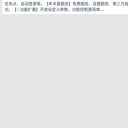
任务点、自动登录等。【📔丰富题库】免费题库、自建题库、第三方
对。【✨功能扩展】开放自定义参数，功能控制更简单
…