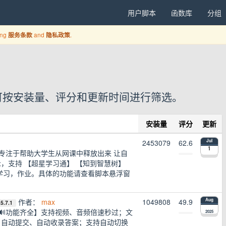
用户脚本
函数库
分组
ing
and
.
服务条款
隐私政策
脚本，可按安装量、评分和更新时间进行筛选。
安装量
评分
更新
2453079
62.6
Jul
1
csjs.com ，专注于帮助大学生从网课中释放出来 让自
，支持 【超星学习通】 【知到智慧树】
的学习，作业。具体的功能请查看脚本悬浮窗
作者：
max
1049808
49.9
Aug
.5.7.1
。【🔊功能齐全】支持视频、音频倍速秒过；文
2025
、自动提交、自动收录答案；支持自动切换