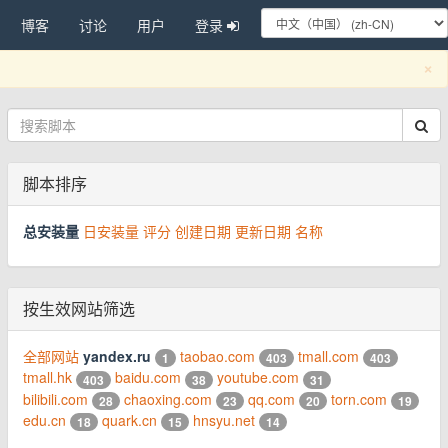
博客
讨论
用户
登录
C
×
脚本排序
总安装量
日安装量
评分
创建日期
更新日期
名称
按生效网站筛选
全部网站
yandex.ru
taobao.com
tmall.com
1
403
403
tmall.hk
baidu.com
youtube.com
403
38
31
bilibili.com
chaoxing.com
qq.com
torn.com
28
23
20
19
edu.cn
quark.cn
hnsyu.net
18
15
14