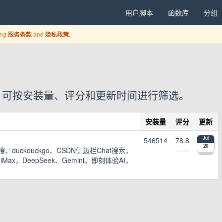
用户脚本
函数库
分组
ing
and
.
服务条款
隐私政策
户脚本，可按安装量、评分和更新时间进行筛选。
安装量
评分
更新
546514
78.8
Jul
20
duckduckgo、CSDN侧边栏Chat搜索，
ax，DeepSeek、Gemini。即刻体验AI，