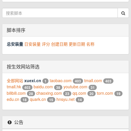
脚本排序
总安装量
日安装量
评分
创建日期
更新日期
名称
按生效网站筛选
全部网站
xuexi.cn
taobao.com
tmall.com
1
403
403
tmall.hk
baidu.com
youtube.com
403
38
31
bilibili.com
chaoxing.com
qq.com
torn.com
28
23
20
19
edu.cn
quark.cn
hnsyu.net
18
15
14
公告