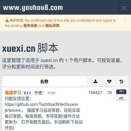
www.youhou8.com
C
×
By continued use of this site you understand and agree to
NOTICE:
the binding
and
.
服务条款
隐私政策
xuexi.cn 脚本
这里整理了适用于 xuexi.cn 的 1 个用户脚本，可按安装量、
评分和更新时间进行筛选。
名称
强国学习
作者：
max
158427
79
Oct
2.1.1
问题反馈位置：
2021
https://github.com/TechXueXi/techxuexi-
js/issues 。 强国学习自动答题，目前实现
每日答题，每周答题，专项答题(操作方法
更新为：打开答题页面后，手动刷新下自动
开启)