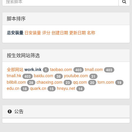
脚本排序
总安装量
日安装量
评分
创建日期
更新日期
名称
按生效网站筛选
全部网站
work.ink
taobao.com
tmall.com
1
403
403
tmall.hk
baidu.com
youtube.com
403
38
31
bilibili.com
chaoxing.com
qq.com
torn.com
28
23
20
19
edu.cn
quark.cn
hnsyu.net
18
15
14
公告