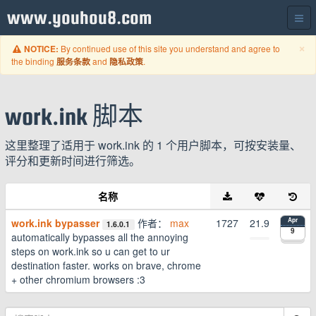
www.youhou8.com
C
×
By continued use of this site you understand and agree to
NOTICE:
the binding
and
.
服务条款
隐私政策
work.ink 脚本
这里整理了适用于 work.ink 的 1 个用户脚本，可按安装量、
评分和更新时间进行筛选。
名称
work.ink bypasser
作者：
max
1727
21.9
Apr
1.6.0.1
9
automatically bypasses all the annoying
steps on work.ink so u can get to ur
destination faster. works on brave, chrome
+ other chromium browsers :3