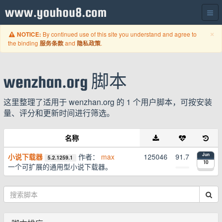
www.youhou8.com
C
×
By continued use of this site you understand and agree to
NOTICE:
the binding
and
.
服务条款
隐私政策
wenzhan.org 脚本
这里整理了适用于 wenzhan.org 的 1 个用户脚本，可按安装
量、评分和更新时间进行筛选。
名称
小说下载器
作者：
max
125046
91.7
Jun
5.2.1259.1
10
一个可扩展的通用型小说下载器。