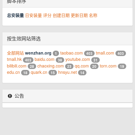
脚本排序
总安装量
日安装量
评分
创建日期
更新日期
名称
按生效网站筛选
全部网站
wenzhan.org
taobao.com
tmall.com
1
403
403
tmall.hk
baidu.com
youtube.com
403
38
31
bilibili.com
chaoxing.com
qq.com
torn.com
28
23
20
19
edu.cn
quark.cn
hnsyu.net
18
15
14
公告