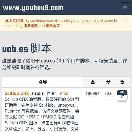
www.youhou8.com
C
×
By continued use of this site you understand and agree to
NOTICE:
the binding
and
.
服务条款
隐私政策
uab.es 脚本
这里整理了适用于 uab.es 的 1 个用户脚本，可按安装量、评
分和更新时间进行筛选。
名称
SciHub CRX
作者：
max
186994
70.6
Apr
8.8.23.1
27
SciHub CRX 油猴版，超级好用的 SCI 科
研助手，完美支持 Sci-Hub、unpaywall、
Pubmed 等数据库，访问文献网页时，会
在文献 DOI / PMID / PMCID 后面添加
SciHub CRX 图标，点击图标可获取详细
文章信息，如IF、分区、引用次数、文章