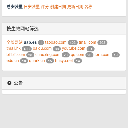
总安装量
日安装量
评分
创建日期
更新日期
名称
按生效网站筛选
全部网站
uab.es
taobao.com
tmall.com
1
403
403
tmall.hk
baidu.com
youtube.com
403
38
31
bilibili.com
chaoxing.com
qq.com
torn.com
28
23
20
19
edu.cn
quark.cn
hnsyu.net
18
15
14
公告
© 2026 www.youhou8.com