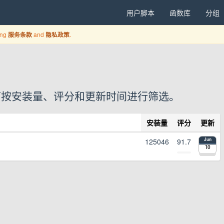
用户脚本
函数库
分组
ing
and
.
服务条款
隐私政策
脚本，可按安装量、评分和更新时间进行筛选。
安装量
评分
更新
125046
91.7
Jun
10