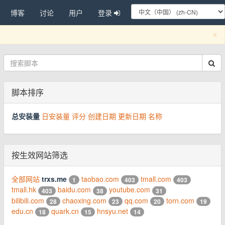
博客
讨论
用户
登录
C
×
脚本排序
总安装量
日安装量
评分
创建日期
更新日期
名称
按生效网站筛选
全部网站
trxs.me
taobao.com
tmall.com
1
403
403
tmall.hk
baidu.com
youtube.com
403
38
31
bilibili.com
chaoxing.com
qq.com
torn.com
28
23
20
19
edu.cn
quark.cn
hnsyu.net
18
15
14