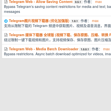
Telegram Web - Allow Saving Content
作者：
max
0.5.1
Bypass Telegram's saving content restrictions for media and text; 
messages
Telegram图片视频下载器 (优化加强版)
作者：
max
1.0.1
支持从限制下载的 Telegram 频道中获取图片、视频及语音消息，界面设
Telegram 媒体下载器 全球版 (视频下载、保存原图、压缩、转换 P
绕过限制一键下载视频和图片，支持视频保存、保存原图、图片压缩及转
Telegram Web - Media Batch Downloader
作者：
max
1.0.0.1
Bypass restrictions. Async batch download optimized for videos, ima