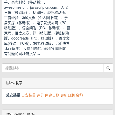
乎、果壳科技（移动版）、
awesomes.cn、javascriptcn.com、人民
日报（移动版）、凤凰网、虎扑移动版、
百度经验、360文档（个人图书馆）、乐
居买房（移动版）、电子发烧友网（PC、
移动版）、悟空问答（PC、移动版）、百
家号、百度文章、简书移动版、搜狐移动
版、goodreads（PC、移动版）、百度文
库(移动、PC版)、36氪移动版、弟弟快看
<br>备注： 反馈问题的小伙伴们请附加上
有问题的网址链接哈
…
脚本排序
总安装量
日安装量
评分
创建日期
更新日期
名称
按生效网站筛选