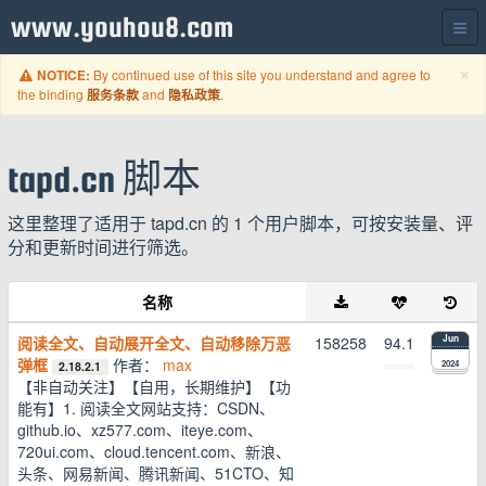
www.youhou8.com
C
×
By continued use of this site you understand and agree to
NOTICE:
the binding
and
.
服务条款
隐私政策
tapd.cn 脚本
这里整理了适用于 tapd.cn 的 1 个用户脚本，可按安装量、评
分和更新时间进行筛选。
名称
阅读全文、自动展开全文、自动移除万恶
158258
94.1
Jun
弹框
作者：
max
2024
2.18.2.1
【非自动关注】【自用，长期维护】【功
能有】1. 阅读全文网站支持：CSDN、
github.io、xz577.com、iteye.com、
720ui.com、cloud.tencent.com、新浪、
头条、网易新闻、腾讯新闻、51CTO、知