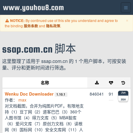
www.youhou8.com
C
×
By continued use of this site you understand and agree to
NOTICE:
the binding
and
.
服务条款
隐私政策
ssap.com.cn 脚本
这里整理了适用于 ssap.com.cn 的 1 个用户脚本，可按安装
量、评分和更新时间进行筛选。
名称
Wenku Doc Downloader
846041
91
Jun
1.10.1
作者：
max
2024
对文档截图，合并为纯图片PDF。有限地支
持（1）豆丁网（2）道客巴巴（3）360个
人图书馆（4）得力文库（5）MBA智库
（6）爱问文库（7）原创力文档（8）读根
网（9）国标网（10）安全文库网（11）人