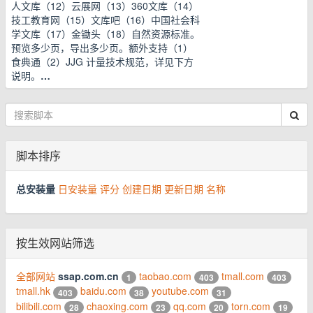
人文库（12）云展网（13）360文库（14）
技工教育网（15）文库吧（16）中国社会科
学文库（17）金锄头（18）自然资源标准。
预览多少页，导出多少页。额外支持（1）
食典通（2）JJG 计量技术规范，详见下方
说明。
…
脚本排序
总安装量
日安装量
评分
创建日期
更新日期
名称
按生效网站筛选
全部网站
ssap.com.cn
taobao.com
tmall.com
1
403
403
tmall.hk
baidu.com
youtube.com
403
38
31
bilibili.com
chaoxing.com
qq.com
torn.com
28
23
20
19