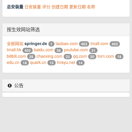
总安装量
日安装量
评分
创建日期
更新日期
名称
按生效网站筛选
全部网站
springer.de
taobao.com
tmall.com
1
403
403
tmall.hk
baidu.com
youtube.com
403
38
31
bilibili.com
chaoxing.com
qq.com
torn.com
28
23
20
19
edu.cn
quark.cn
hnsyu.net
18
15
14
公告
© 2026 www.youhou8.com