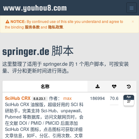
www.youhou8.com
C
×
By continued use of this site you understand and agree to
NOTICE:
the binding
and
.
服务条款
隐私政策
springer.de 脚本
这里整理了适用于 springer.de 的 1 个用户脚本，可按安装
量、评分和更新时间进行筛选。
名称
SciHub CRX
作者：
max
186994
70.6
Apr
8.8.23.1
27
SciHub CRX 油猴版，超级好用的 SCI 科
研助手，完美支持 Sci-Hub、unpaywall、
Pubmed 等数据库，访问文献网页时，会
在文献 DOI / PMID / PMCID 后面添加
SciHub CRX 图标，点击图标可获取详细
文章信息，如IF、分区、引用次数、文章