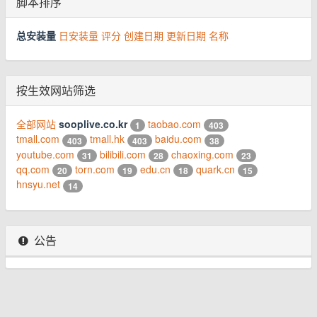
脚本排序
总安装量
日安装量
评分
创建日期
更新日期
名称
按生效网站筛选
全部网站
sooplive.co.kr
taobao.com
1
403
tmall.com
tmall.hk
baidu.com
403
403
38
youtube.com
bilibili.com
chaoxing.com
31
28
23
qq.com
torn.com
edu.cn
quark.cn
20
19
18
15
hnsyu.net
14
公告