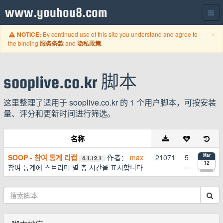
www.youhou8.com
C
×
By continued use of this site you understand and agree to
NOTICE:
the binding
and
.
服务条款
隐私政策
sooplive.co.kr 脚本
这里整理了适用于 sooplive.co.kr 的 1 个用户脚本，可按安装
量、评分和更新时间进行筛选。
名称
SOOP - 참여 통계 리캡
作者：
max
21071
5
Mar
4.1.12.1
12
참여 통계에 스트리머 별 총 시간을 표시합니다