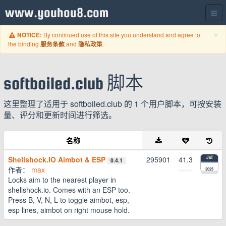
www.youhou8.com
C
×
By continued use of this site you understand and agree to
NOTICE:
the binding
and
.
服务条款
隐私政策
softboiled.club 脚本
这里整理了适用于 softboiled.club 的 1 个用户脚本，可按安装
量、评分和更新时间进行筛选。
名称
Shellshock.IO Aimbot & ESP
295901
41.3
Jul
0.4.1
作者：
max
2025
Locks aim to the nearest player in
shellshock.io. Comes with an ESP too.
Press B, V, N, L to toggle aimbot, esp,
esp lines, aimbot on right mouse hold.