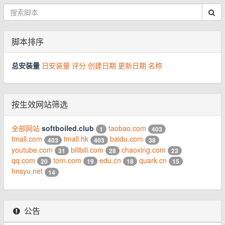
脚本排序
总安装量
日安装量
评分
创建日期
更新日期
名称
按生效网站筛选
全部网站
softboiled.club
taobao.com
1
403
tmall.com
tmall.hk
baidu.com
403
403
38
youtube.com
bilibili.com
chaoxing.com
31
28
23
qq.com
torn.com
edu.cn
quark.cn
20
19
18
15
hnsyu.net
14
公告