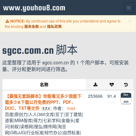
www.youhou8.com
C
×
By continued use of this site you understand and agree to
NOTICE:
the binding
and
.
服务条款
隐私政策
sgcc.com.cn 脚本
这里整理了适用于 sgcc.com.cn 的 1 个用户脚本，可按安装
量、评分和更新时间进行筛选。
名称
【最强无套路脚本】你能看见多少我能下
253666
91.4
Dec
载多少&下载公开免费的PPT、PDF、
2025
DOC、TXT等文件
作者：
max
7.7.1
百度|原创力|人人|360文库|豆丁|豆丁建筑|
道客|MBA智库|得力|七彩学科|金锄头|爱
问|蚂蚁|读根网|搜弘|微传网|淘豆
网|GB|JJG|行业标准|轻竹办公|自然标准|