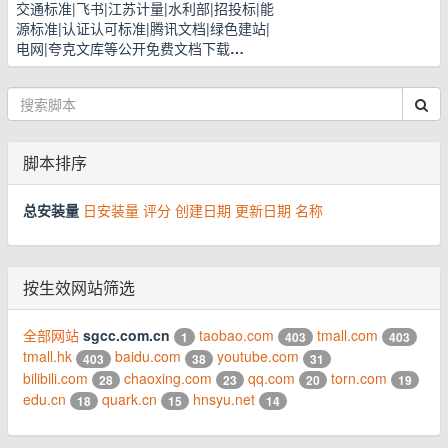
交通标准|飞书|江苏计量|水利部|招投标|能
源标准|认证认可标准|腾讯文档|绿色建站|
电网|夸克文库等公开免费文档下载
…
脚本排序
总安装量
日安装量
评分
创建日期
更新日期
名称
按生效网站筛选
全部网站
sgcc.com.cn
taobao.com
tmall.com
1
403
403
tmall.hk
baidu.com
youtube.com
403
38
31
bilibili.com
chaoxing.com
qq.com
torn.com
28
23
20
19
edu.cn
quark.cn
hnsyu.net
18
15
14