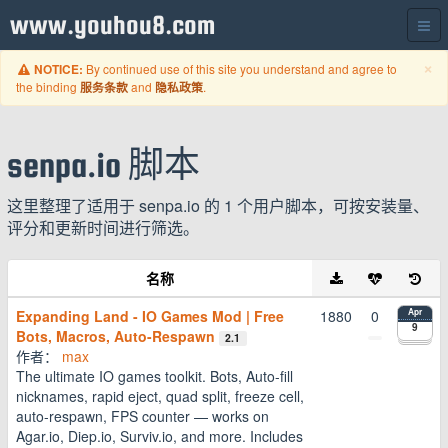
www.youhou8.com
C
×
By continued use of this site you understand and agree to
NOTICE:
the binding
and
.
服务条款
隐私政策
senpa.io 脚本
这里整理了适用于 senpa.io 的 1 个用户脚本，可按安装量、
评分和更新时间进行筛选。
名称
Expanding Land - IO Games Mod | Free
1880
0
Apr
9
Bots, Macros, Auto-Respawn
2.1
作者：
max
The ultimate IO games toolkit. Bots, Auto-fill
nicknames, rapid eject, quad split, freeze cell,
auto-respawn, FPS counter — works on
Agar.io, Diep.io, Surviv.io, and more. Includes