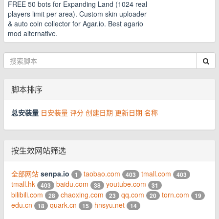
FREE 50 bots for Expanding Land (1024 real
players limit per area). Custom skin uploader
& auto coin collector for Agar.io. Best agario
mod alternative.
脚本排序
总安装量
日安装量
评分
创建日期
更新日期
名称
按生效网站筛选
全部网站
senpa.io
taobao.com
tmall.com
1
403
403
tmall.hk
baidu.com
youtube.com
403
38
31
bilibili.com
chaoxing.com
qq.com
torn.com
28
23
20
19
edu.cn
quark.cn
hnsyu.net
18
15
14