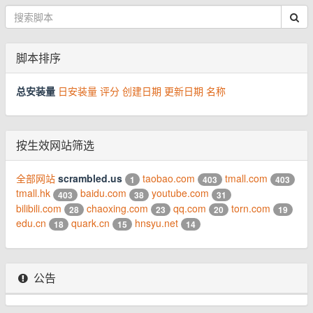
脚本排序
总安装量
日安装量
评分
创建日期
更新日期
名称
按生效网站筛选
全部网站
scrambled.us
taobao.com
tmall.com
1
403
403
tmall.hk
baidu.com
youtube.com
403
38
31
bilibili.com
chaoxing.com
qq.com
torn.com
28
23
20
19
edu.cn
quark.cn
hnsyu.net
18
15
14
公告