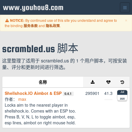
www.youhou8.com
C
×
By continued use of this site you understand and agree to
NOTICE:
the binding
and
.
服务条款
隐私政策
scrambled.us 脚本
这里整理了适用于 scrambled.us 的 1 个用户脚本，可按安装
量、评分和更新时间进行筛选。
名称
Shellshock.IO Aimbot & ESP
295901
41.3
Jul
0.4.1
作者：
max
2025
Locks aim to the nearest player in
shellshock.io. Comes with an ESP too.
Press B, V, N, L to toggle aimbot, esp,
esp lines, aimbot on right mouse hold.