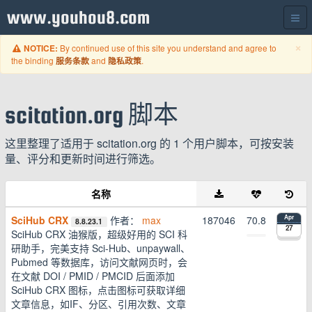
www.youhou8.com
C
×
By continued use of this site you understand and agree to
NOTICE:
the binding
and
.
服务条款
隐私政策
scitation.org 脚本
这里整理了适用于 scitation.org 的 1 个用户脚本，可按安装
量、评分和更新时间进行筛选。
名称
SciHub CRX
作者：
max
187046
70.8
Apr
8.8.23.1
27
SciHub CRX 油猴版，超级好用的 SCI 科
研助手，完美支持 Sci-Hub、unpaywall、
Pubmed 等数据库，访问文献网页时，会
在文献 DOI / PMID / PMCID 后面添加
SciHub CRX 图标，点击图标可获取详细
文章信息，如IF、分区、引用次数、文章