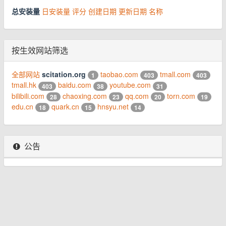
总安装量
日安装量
评分
创建日期
更新日期
名称
按生效网站筛选
全部网站
scitation.org
taobao.com
tmall.com
1
403
403
tmall.hk
baidu.com
youtube.com
403
38
31
bilibili.com
chaoxing.com
qq.com
torn.com
28
23
20
19
edu.cn
quark.cn
hnsyu.net
18
15
14
公告
© 2026 www.youhou8.com