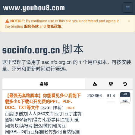
www.youhou8.com
C
×
By continued use of this site you understand and agree to
NOTICE:
the binding
and
.
服务条款
隐私政策
sacinfo.org.cn 脚本
这里整理了适用于 sacinfo.org.cn 的 1 个用户脚本，可按安装
量、评分和更新时间进行筛选。
名称
【最强无套路脚本】你能看见多少我能下
253666
91.4
Dec
载多少&下载公开免费的PPT、PDF、
2025
DOC、TXT等文件
作者：
max
7.7.1
百度|原创力|人人|360文库|豆丁|豆丁建筑|
道客|MBA智库|得力|七彩学科|金锄头|爱
问|蚂蚁|读根网|搜弘|微传网|淘豆
网|GB|JJG|行业标准|轻竹办公|自然标准|