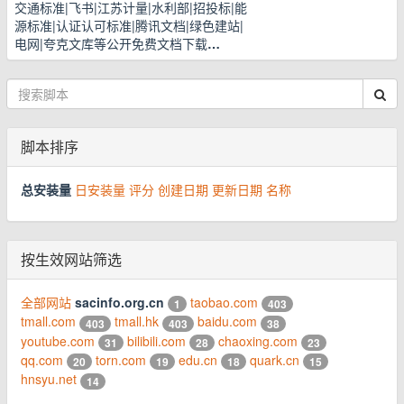
交通标准|飞书|江苏计量|水利部|招投标|能
源标准|认证认可标准|腾讯文档|绿色建站|
电网|夸克文库等公开免费文档下载
…
脚本排序
总安装量
日安装量
评分
创建日期
更新日期
名称
按生效网站筛选
全部网站
sacinfo.org.cn
taobao.com
1
403
tmall.com
tmall.hk
baidu.com
403
403
38
youtube.com
bilibili.com
chaoxing.com
31
28
23
qq.com
torn.com
edu.cn
quark.cn
20
19
18
15
hnsyu.net
14