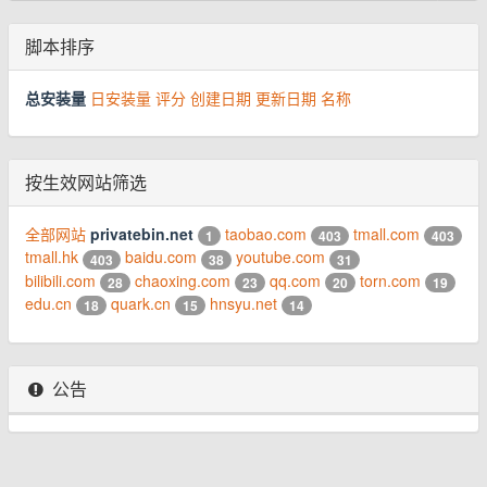
脚本排序
总安装量
日安装量
评分
创建日期
更新日期
名称
按生效网站筛选
全部网站
privatebin.net
taobao.com
tmall.com
1
403
403
tmall.hk
baidu.com
youtube.com
403
38
31
bilibili.com
chaoxing.com
qq.com
torn.com
28
23
20
19
edu.cn
quark.cn
hnsyu.net
18
15
14
公告