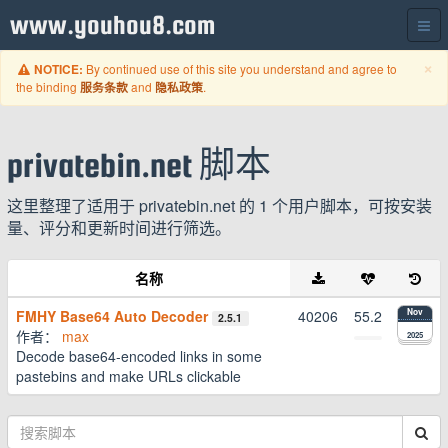
www.youhou8.com
C
×
By continued use of this site you understand and agree to
NOTICE:
the binding
and
.
服务条款
隐私政策
privatebin.net 脚本
这里整理了适用于 privatebin.net 的 1 个用户脚本，可按安装
量、评分和更新时间进行筛选。
名称
FMHY Base64 Auto Decoder
40206
55.2
Nov
2.5.1
作者：
max
2025
Decode base64-encoded links in some
pastebins and make URLs clickable