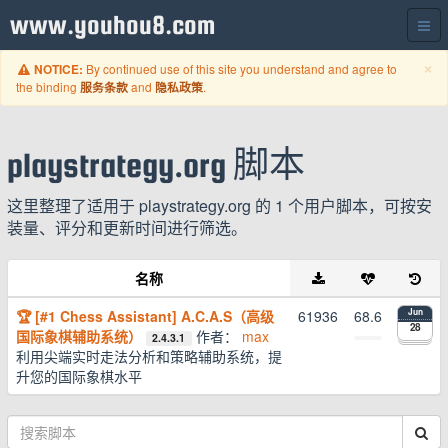
www.youhou8.com
C
×
By continued use of this site you understand and agree to
NOTICE:
the binding
and
.
服务条款
隐私政策
playstrategy.org 脚本
这里整理了适用于 playstrategy.org 的 1 个用户脚本，可按安
装量、评分和更新时间进行筛选。
名称
🏆 [#1 Chess Assistant] A.C.A.S（高级
61936
68.6
Jun
28
国际象棋辅助系统）
作者：
max
2.4.3.1
利用尖端实时走法分析和策略辅助系统，提
升您的国际象棋水平