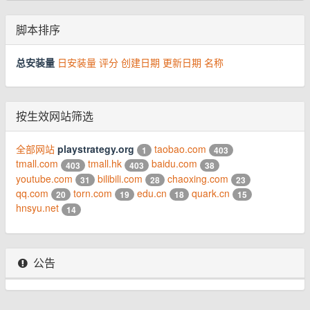
脚本排序
总安装量
日安装量
评分
创建日期
更新日期
名称
按生效网站筛选
全部网站
playstrategy.org
taobao.com
1
403
tmall.com
tmall.hk
baidu.com
403
403
38
youtube.com
bilibili.com
chaoxing.com
31
28
23
qq.com
torn.com
edu.cn
quark.cn
20
19
18
15
hnsyu.net
14
公告