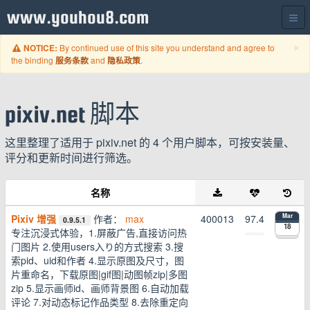
www.youhou8.com
C
×
By continued use of this site you understand and agree to
NOTICE:
the binding
and
.
服务条款
隐私政策
pixiv.net 脚本
这里整理了适用于 pixiv.net 的 4 个用户脚本，可按安装量、
评分和更新时间进行筛选。
名称
Pixiv 增强
作者：
max
400013
97.4
Mar
0.9.5.1
18
专注沉浸式体验，1.屏蔽广告,直接访问热
门图片 2.使用users入り的方式搜索 3.搜
索pid、uid和作者 4.显示原图及尺寸，图
片重命名，下载原图|gif图|动图帧zip|多图
zip 5.显示画师id、画师背景图 6.自动加载
评论 7.对动态标记作品类型 8.去除重定向