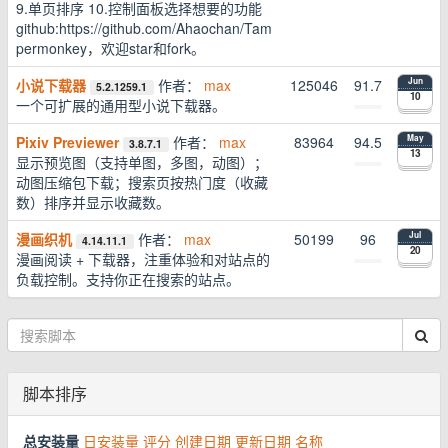
9.单页排序 10.控制面板选择想要的功能
github:https://github.com/Ahaochan/Tam
permonkey，欢迎star和fork。
小说下载器
作者：
max
125046
91.7
Jun
5.2.1259.1
10
一个可扩展的通用型小说下载器。
Pixiv Previewer
作者：
max
83964
94.5
May
3.8.7.1
13
显示预览图（支持单图，多图，动图）；
动图压缩包下载；搜索页按热门度（收藏
数）排序并显示收藏数。
漫画织机
作者：
max
50199
96
Jul
4.14.11.1
20
漫画阅读 + 下载器，注重体验和对站点的
负载控制。支持你正在搜索的站点。
脚本排序
总安装量
日安装量
评分
创建日期
更新日期
名称