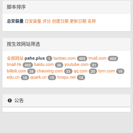
脚本排序
总安装量
日安装量
评分
创建日期
更新日期
名称
按生效网站筛选
全部网站
pahe.plus
taobao.com
tmall.com
1
403
403
tmall.hk
baidu.com
youtube.com
403
38
31
bilibili.com
chaoxing.com
qq.com
torn.com
28
23
20
19
edu.cn
quark.cn
hnsyu.net
18
15
14
公告