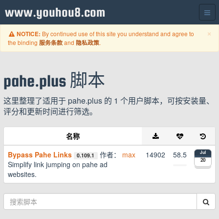
www.youhou8.com
C
×
By continued use of this site you understand and agree to
NOTICE:
the binding
and
.
服务条款
隐私政策
pahe.plus 脚本
这里整理了适用于 pahe.plus 的 1 个用户脚本，可按安装量、
评分和更新时间进行筛选。
名称
Bypass Pahe Links
作者：
max
14902
58.5
Jul
0.109.1
20
Simplify link jumping on pahe ad
websites.