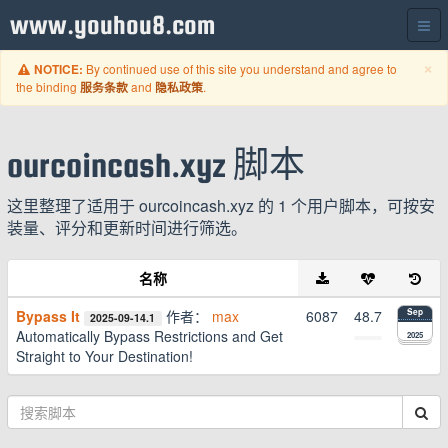
www.youhou8.com
C
×
By continued use of this site you understand and agree to
NOTICE:
the binding
and
.
服务条款
隐私政策
ourcoincash.xyz 脚本
这里整理了适用于 ourcoincash.xyz 的 1 个用户脚本，可按安
装量、评分和更新时间进行筛选。
名称
Bypass It
作者：
max
6087
48.7
Sep
2025-09-14.1
Automatically Bypass Restrictions and Get
2025
Straight to Your Destination!