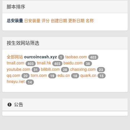
脚本排序
总安装量
日安装量
评分
创建日期
更新日期
名称
按生效网站筛选
全部网站
ourcoincash.xyz
taobao.com
1
403
tmall.com
tmall.hk
baidu.com
403
403
38
youtube.com
bilibili.com
chaoxing.com
31
28
23
qq.com
torn.com
edu.cn
quark.cn
20
19
18
15
hnsyu.net
14
公告