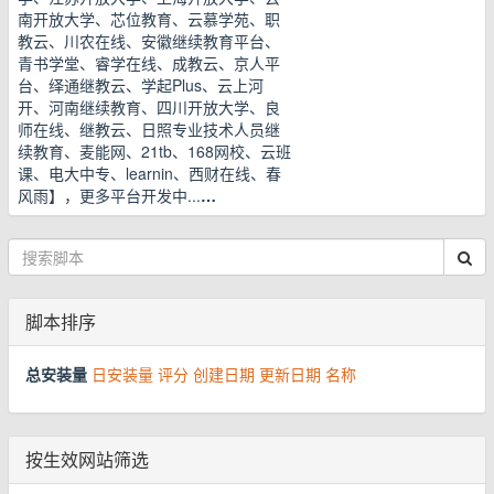
南开放大学、芯位教育、云慕学苑、职
教云、川农在线、安徽继续教育平台、
青书学堂、睿学在线、成教云、京人平
台、绎通继教云、学起Plus、云上河
开、河南继续教育、四川开放大学、良
师在线、继教云、日照专业技术人员继
续教育、麦能网、21tb、168网校、云班
课、电大中专、learnin、西财在线、春
风雨】，更多平台开发中...
…
脚本排序
总安装量
日安装量
评分
创建日期
更新日期
名称
按生效网站筛选