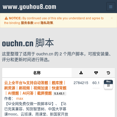
www.youhou8.com
C
×
By continued use of this site you understand and agree to
NOTICE:
the binding
and
.
服务条款
隐私政策
ouchn.cn 脚本
这里整理了适用于 ouchn.cn 的 2 个用户脚本，可按安装量、
评分和更新时间进行筛选。
名称
云上全平台🦄️支持自动答题｜题库搜｜
2784215
60.1
May
22
刷资源｜刷视频｜视频加速｜快速背题
｜AI搜题｜AI问答｜截屏搜题
5.3.43.1
作者：
max
【🐯全网免费仅做一款脚本🐯】、【🚀
已完美兼容、知到智慧树、中国大学慕
课mooc、云班课、雨课堂、新国家开放