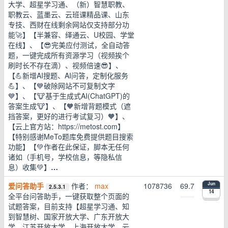
大学、超星学习通、（新）智慧职教、
职教云、蓝墨云、云班课精品课、山东
专技、西财在线剩余网站仅支持部分功
能🚀】【半兼容、绎通云、U校园、学堂
在线】、【😎完美应付测试，全自动答
题，一键完成所有资源学习（视频挨个
刷时长不存在滴）、视频倍速😎】、
【💪新增AI搜题、AI问答，定制化服务
💪】、【💙破除网站不可复制文字
💙】、【🐮基于生成式AI(ChatGPT)的
答案生成🐮】、【🧡新增背题模式（遮
挡答案，更好的进行考试复习）🧡】、
【云上官方站：https://metost.com】
【特别感谢MeTo题库免费提供题目搜索
功能】【💚作者在此保证，脚本无任何
诸如（手机号，学校信息，等隐私信
息）收集💚】
…
爱问答助手
作者：
max
1078736
69.7
Jun
2.5.3.1
14
全平台问答助手，一键获取整个页面的
试题答案，目前支持【超星学习通、知
到智慧树、国家开放大学、广东开放大
学、江苏开放大学、上海开放大学、云