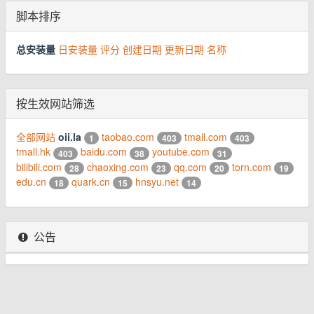
脚本排序
总安装量
日安装量
评分
创建日期
更新日期
名称
按生效网站筛选
全部网站
oii.la
taobao.com
tmall.com
1
403
403
tmall.hk
baidu.com
youtube.com
403
38
31
bilibili.com
chaoxing.com
qq.com
torn.com
28
23
20
19
edu.cn
quark.cn
hnsyu.net
18
15
14
公告