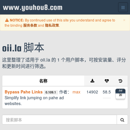
www.youhou8.com
C
×
By continued use of this site you understand and agree to
NOTICE:
the binding
and
.
服务条款
隐私政策
oii.la 脚本
这里整理了适用于 oii.la 的 1 个用户脚本，可按安装量、评分
和更新时间进行筛选。
名称
Bypass Pahe Links
作者：
max
14902
58.5
Jul
0.109.1
20
Simplify link jumping on pahe ad
websites.