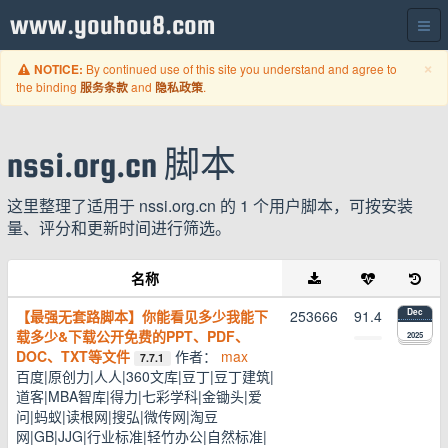
www.youhou8.com
C
×
By continued use of this site you understand and agree to
NOTICE:
the binding
and
.
服务条款
隐私政策
nssi.org.cn 脚本
这里整理了适用于 nssi.org.cn 的 1 个用户脚本，可按安装
量、评分和更新时间进行筛选。
名称
【最强无套路脚本】你能看见多少我能下
253666
91.4
Dec
载多少&下载公开免费的PPT、PDF、
2025
DOC、TXT等文件
作者：
max
7.7.1
百度|原创力|人人|360文库|豆丁|豆丁建筑|
道客|MBA智库|得力|七彩学科|金锄头|爱
问|蚂蚁|读根网|搜弘|微传网|淘豆
网|GB|JJG|行业标准|轻竹办公|自然标准|