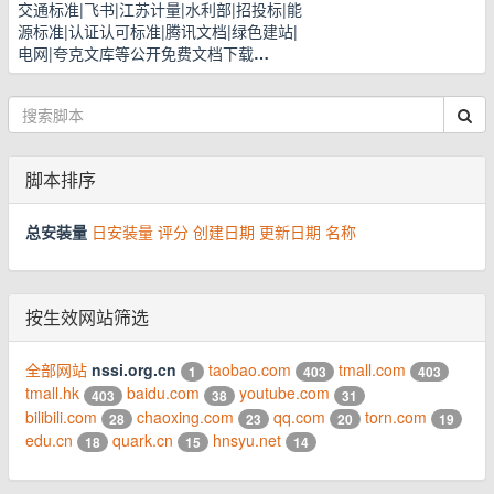
交通标准|飞书|江苏计量|水利部|招投标|能
源标准|认证认可标准|腾讯文档|绿色建站|
电网|夸克文库等公开免费文档下载
…
脚本排序
总安装量
日安装量
评分
创建日期
更新日期
名称
按生效网站筛选
全部网站
nssi.org.cn
taobao.com
tmall.com
1
403
403
tmall.hk
baidu.com
youtube.com
403
38
31
bilibili.com
chaoxing.com
qq.com
torn.com
28
23
20
19
edu.cn
quark.cn
hnsyu.net
18
15
14