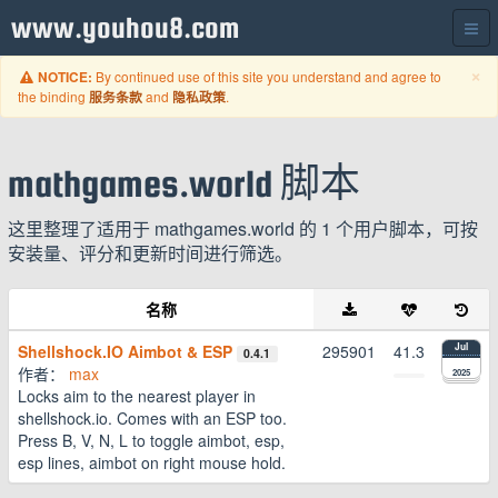
www.youhou8.com
C
×
By continued use of this site you understand and agree to
NOTICE:
the binding
and
.
服务条款
隐私政策
mathgames.world 脚本
这里整理了适用于 mathgames.world 的 1 个用户脚本，可按
安装量、评分和更新时间进行筛选。
名称
Shellshock.IO Aimbot & ESP
295901
41.3
Jul
0.4.1
作者：
max
2025
Locks aim to the nearest player in
shellshock.io. Comes with an ESP too.
Press B, V, N, L to toggle aimbot, esp,
esp lines, aimbot on right mouse hold.