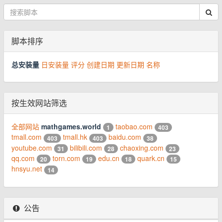
脚本排序
总安装量
日安装量
评分
创建日期
更新日期
名称
按生效网站筛选
全部网站
mathgames.world
taobao.com
1
403
tmall.com
tmall.hk
baidu.com
403
403
38
youtube.com
bilibili.com
chaoxing.com
31
28
23
qq.com
torn.com
edu.cn
quark.cn
20
19
18
15
hnsyu.net
14
公告